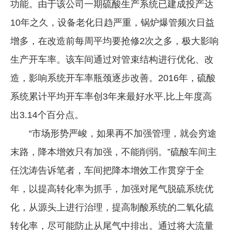
功能。由于该公司一期硫酸生产系统已建成投产达
10年之久，设备老化日趋严重，锅炉爆管频次日益
增多，在改造前每周平均要抢修2次之多，极大影响
生产开车率。该车间通过对管束结构进行优化、改
造，影响系统开车率瓶颈逐步改善。2016年，硫酸
系统累计平均开车率创3年来最好水平,比上年度高
出3.14个百分点。
“市场形势严峻，如果再不加强管理，就会穷途
末路，降本增效只有加强，不能削弱。”硫酸车间主
任沈涛告诉笔者，车间把降本增效工作贯穿于全
年，以提高转化率为抓手，加强对尾气脱硫系统优
化，从源头上进行治理，提高制酸系统的二氧化硫
转化率，尽可能防止从尾气中排出。通过将大流量