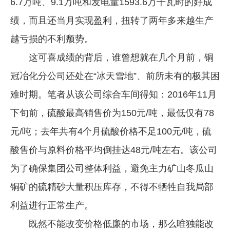
6.7万吨、9.1万吨和发电量1593.6万千瓦时的好成
企业文化
绩，而且还当月实现盈利，扭转了两年多来越生产
《资源再生》杂志
越亏损的不利颓势。
这可喜成绩的背后，谁曾想就在几个月前，铜
行情报价
冠冶化分公司还处在“冰天雪地”、前所未有的极其困
数字报
难时期。笔者从该公司综合车间得知：2016年11月
下旬前，硫酸最高销售价为150元/吨，最低仅有78
元/吨；去年共有4个月硫酸价格不足100元/吨，硫
酸售价与原料价格平均倒挂达48元/吨左右。该公司
为了确保集团公司整体利益，避免主力矿山冬瓜山
铜矿的硫精砂大量积压库存，不得不牺牲自我局部
利益进行正常生产。
既然不能改变价格低廉的市场，那么唯独能改