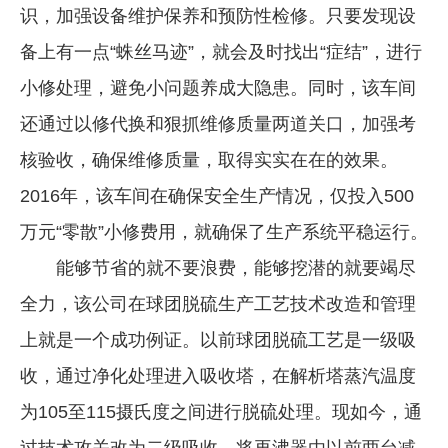
识，加强设备维护保养和预防性检修。只要发现设
备上有一点“蛛丝马迹”，就会及时找出“症结”，进行
小修处理，避免小问题养成大隐患。同时，该车间
还通过以修代换和狠抓维修质量两道关口，加强考
核验收，确保维修质量，取得实实在在的效果。
2016年，该车间在确保安全生产情况，仅投入500
万元“零散”小修费用，就确保了生产系统平稳运行。
能够节省的就不要浪费，能够挖潜的就要竭尽
全力，该公司在球团脱硫生产工艺技术改造和管理
上就是一个成功例证。以前球团脱硫工艺是一级吸
收，通过净化处理进入吸收塔，在解析塔蒸汽温度
为105至115摄氏度之间进行脱硫处理。现如今，通
过技术攻关改为二级吸收，将再沸器由以前两台减