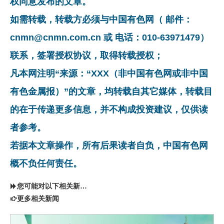
权同意发布的文章。
如需转载，转载方必须与中国有色网（ 邮件：
cnmn@cnmn.com.cn 或 电话：010-63971479）
联系，签署授权协议，取得转载授权；
凡本网注明“来源：“XXX（非中国有色网或非中国
有色金属报）”的文章，均转载自其它媒体，转载目
的在于传递更多信息，并不构成投资建议，仅供读
者参考。
若据本文章操作，所有后果读者自负，中国有色网
概不负任何责任。
您可能对以下相关新闻同样感兴趣
更多相关新闻