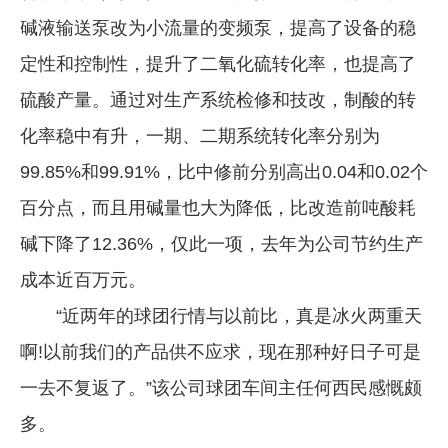
碱液输送泵改为小流量的变频泵，提高了设备的稳
定性和控制性，提升了二氧化硫转化率，也提高了
硫酸产量。通过对生产系统检修和技改，制酸的转
化率稳中有升，一期、二期系统转化率分别为
99.85%和99.91%，比中修前分别高出0.04和0.02个
百分点，而且用碱量也大为降低，比改造前吨酸耗
碱下降了12.36%，仅此一项，去年为公司节约生产
成本近百万元。
“近两年的球团行情与以前比，真是冰火两重天
啊!以前我们的产品供不应求，现在那种好日子可是
一去不复返了。”该公司球团车间主任何西民感慨颇
多。