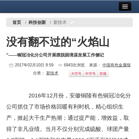
首页
中国有色金属报社主办
广告服务
首页
/
科技创新
/
新技术
要闻
没有翻不过的“火焰山
铜镍铅锌
”——铜冠冶化分公司开展摆脱困境谋发展工作侧记
铝
2017年02月10日 8:59
6943次浏览
来源：
中国有色金属报
稀有稀土
分类：
新技术
大字号
中字号
常规
有色市场
2016年12月份，安徽铜陵有色铜冠冶化分
科技
公司抓住了市场价格回暖有利时机，精心组织生
镁钛
产，掀起大干生产热潮；通过提产能，增效益，取
地矿 建设
得了非凡业绩。当月不仅分别完成硫酸、球团产量
党建工作