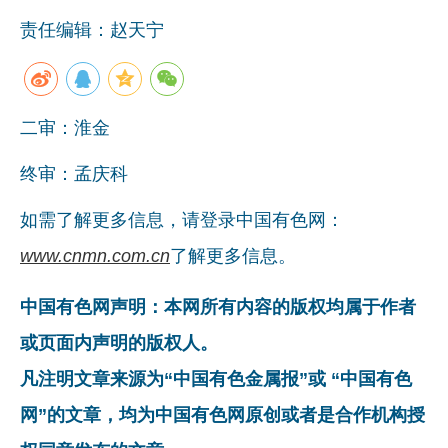
责任编辑：赵天宁
二审：淮金
终审：孟庆科
如需了解更多信息，请登录中国有色网：
www.cnmn.com.cn
了解更多信息。
中国有色网声明：本网所有内容的版权均属于作者
或页面内声明的版权人。
凡注明文章来源为“中国有色金属报”或 “中国有色
网”的文章，均为中国有色网原创或者是合作机构授