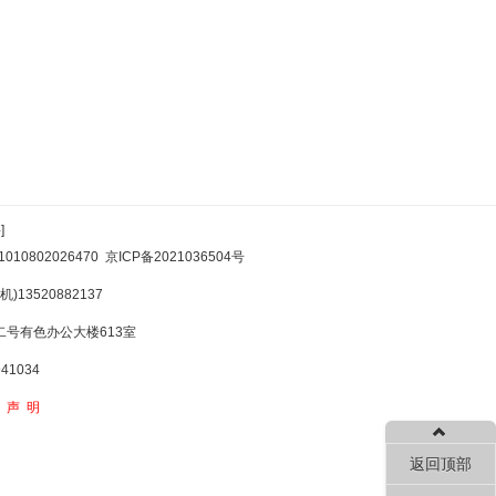
]
10802026470
京ICP备2021036504号
)13520882137
号有色办公大楼613室
1034
权声明
返回顶部