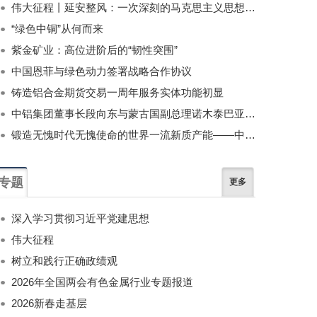
伟大征程丨延安整风：一次深刻的马克思主义思想教育运动
“绿色中铜”从何而来
紫金矿业：高位进阶后的“韧性突围”
中国恩菲与绿色动力签署战略合作协议
铸造铝合金期货交易一周年服务实体功能初显
中铝集团董事长段向东与蒙古国副总理诺木泰巴亚尔举行会谈
锻造无愧时代无愧使命的世界一流新质产能——中国有色金属工业的战略应对与破局之道（二）
专题
更多
深入学习贯彻习近平党建思想
伟大征程
树立和践行正确政绩观
2026年全国两会有色金属行业专题报道
2026新春走基层