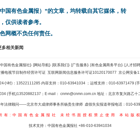
非中国有色金属报）”的文章，均转载自其它媒体，转
，仅供读者参考。
色网概不负任何责任。
更多相关新闻
[中国有色金属报社]
-
[网站导航]
-
[联系我们]
-
[广告服务]
-
[有色金属商务平台]
-
[人才招聘
广播电视节目制作经营许可证
互联网新闻信息服务许可证10120170077
京公网安备110
小时)：13522111285 内容支持：010-63941034
；运维支持：010-63971479 (手机
34 (手机)13520882137；E-mail：
cnmn@cnmn.com.cn
地址：北京市复兴路乙十二
年法律顾问——北京市大成律师事务所杨贵生律师 虚假失实报道举报电话：010-6394
所有:中国有色金属报社
未经书面授权禁止使用
本站版
技术支持：中国有色金属报社
+86-010-63941034