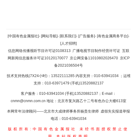
返回顶部
[中国有色金属报社]
-
[网站导航]
-
[联系我们]
-
[广告服务]
-
[有色金属商务平台]
-
[人才招聘]
返回首页
信息网络传播视听节目许可证0108313
广播电视节目制作经营许可证
互联
网新闻信息服务许可证10120170077
京公网安备11010802026470
京ICP
备2021036504号
技术支持热线(7X24小时)：13522111285 内容支持：010-63941034
；运维
支持：010-63971479 (手机)13520882137
客户服务：010-63941034 (手机)13520882137；E-mail：
cnmn@cnmn.com.cn
地址：北京市复兴路乙十二号有色办公大楼613室
本网常年法律顾问——北京市大成律师事务所杨贵生律师 虚假失实报道举报
电话：010-63941034
版权所有:中国有色金属报社
未经书面授权禁止使
用
本站版权声明