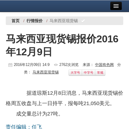
首页
中国有色金属报社主办
广告服务
首页
/
行情报价
/
马来西亚现货锡
要闻
马来西亚现货锡报价2016
铜镍铅锌
年12月9日
铝
稀有稀土
2016年12月09日 14:9
2762次浏览
来源：
中国有色网
分
类：
马来西亚现货锡
大字号
中字号
常规
有色市场
科技
据道琼斯12月8日消息，马来西亚现货锡价
镁钛
格周五收盘与上一日持平，报每吨21,050美元。
地矿 建设
成交量总计为27吨。
党建工作
责任编辑：任飞