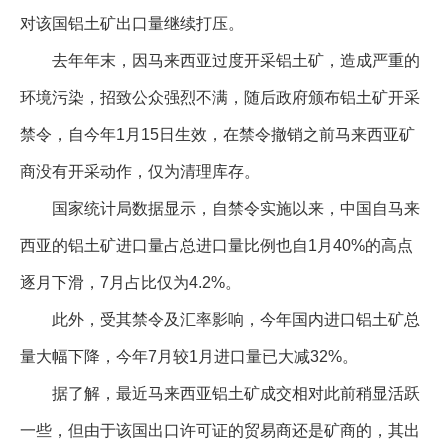
对该国铝土矿出口量继续打压。
企业文化
去年年末，因马来西亚过度开采铝土矿，造成严重的
《资源再生》杂志
环境污染，招致公众强烈不满，随后政府颁布铝土矿开采
行情报价
禁令，自今年1月15日生效，在禁令撤销之前马来西亚矿
数字报
商没有开采动作，仅为清理库存。
国家统计局数据显示，自禁令实施以来，中国自马来
西亚的铝土矿进口量占总进口量比例也自1月40%的高点
逐月下滑，7月占比仅为4.2%。
此外，受其禁令及汇率影响，今年国内进口铝土矿总
量大幅下降，今年7月较1月进口量已大减32%。
据了解，最近马来西亚铝土矿成交相对此前稍显活跃
一些，但由于该国出口许可证的贸易商还是矿商的，其出