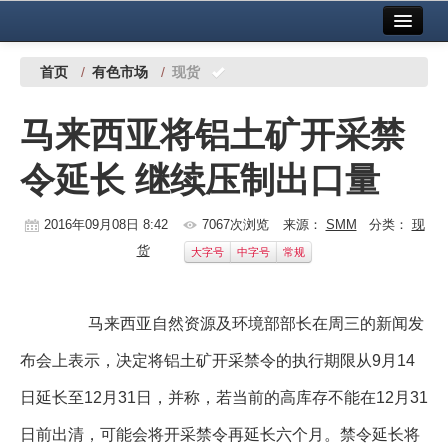
首页
中国有色金属报社主办
广告服务
首页
/
有色市场
/
现货
要闻
马来西亚将铝土矿开采禁
铜镍铅锌
令延长 继续压制出口量
铝
稀有稀土
2016年09月08日 8:42
7067次浏览
来源：
SMM
分类：
现
货
大字号
中字号
常规
有色市场
科技
马来西亚自然资源及环境部部长在周三的新闻发
镁钛
布会上表示，决定将铝土矿开采禁令的执行期限从9月14
地矿 建设
日延长至12月31日，并称，若当前的高库存不能在12月31
党建工作
日前出清，可能会将开采禁令再延长六个月。禁令延长将