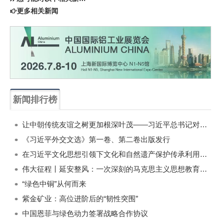
更多相关新闻
新闻排行榜
一周
每月
让中朝传统友谊之树更加根深叶茂——习近平总书记对朝鲜进行国事访问纪实
《习近平外交文选》第一卷、第二卷出版发行
在习近平文化思想引领下文化和自然遗产保护传承利用工作开创新局面
伟大征程丨延安整风：一次深刻的马克思主义思想教育运动
“绿色中铜”从何而来
紫金矿业：高位进阶后的“韧性突围”
中国恩菲与绿色动力签署战略合作协议