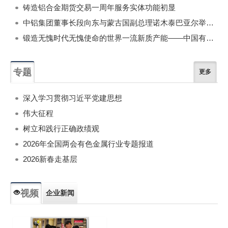
铸造铝合金期货交易一周年服务实体功能初显
中铝集团董事长段向东与蒙古国副总理诺木泰巴亚尔举行会谈
锻造无愧时代无愧使命的世界一流新质产能——中国有色金属工业的战略应对与破局之道（二）
专题
更多
深入学习贯彻习近平党建思想
伟大征程
树立和践行正确政绩观
2026年全国两会有色金属行业专题报道
2026新春走基层
视频
企业新闻
专题新闻
人物专访