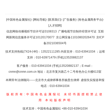
返回顶部
[中国有色金属报社]
-
[网站导航]
-
[联系我们]
-
[广告服务]
-
[有色金属商务平台]
-
[人才招聘]
返回首页
信息网络传播视听节目许可证0108313
广播电视节目制作经营许可证
互联
网新闻信息服务许可证10120170077
京公网安备11010802026470
京ICP
备2021036504号
技术支持热线(7X24小时)：13522111285 内容支持：010-63941034
；运维
支持：010-63971479 (手机)13520882137
客户服务：010-63941034 (手机)13520882137；E-mail：
cnmn@cnmn.com.cn
地址：北京市复兴路乙十二号有色办公大楼613室
本网常年法律顾问——北京市大成律师事务所杨贵生律师 虚假失实报道举报
电话：010-63941034
版权所有:中国有色金属报社
未经书面授权禁止使
用
本站版权声明
技术支持：中国有色金属报社
+86-010-63941034