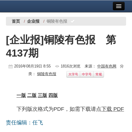
首页
中国有色金属报社主办
广告服务
首页
/
企业报
/
铜陵有色报
要闻
[企业报]铜陵有色报 第
铜镍铅锌
4137期
铝
稀有稀土
2016年08月19日 8:55
1816次浏览
来源：
中国有色网
分
类：
铜陵有色报
大字号
中字号
常规
有色市场
科技
一版
二版
三版
四版
镁钛
下列版次格式为PDF，如需下载请点
下载 PDF
地矿 建设
责任编辑：任飞
党建工作