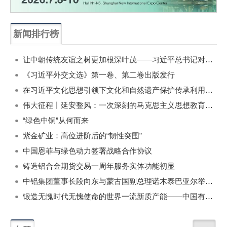
新闻排行榜
一周
每月
让中朝传统友谊之树更加根深叶茂——习近平总书记对朝鲜进行国事访问纪实
《习近平外交文选》第一卷、第二卷出版发行
在习近平文化思想引领下文化和自然遗产保护传承利用工作开创新局面
伟大征程丨延安整风：一次深刻的马克思主义思想教育运动
“绿色中铜”从何而来
紫金矿业：高位进阶后的“韧性突围”
中国恩菲与绿色动力签署战略合作协议
铸造铝合金期货交易一周年服务实体功能初显
中铝集团董事长段向东与蒙古国副总理诺木泰巴亚尔举行会谈
锻造无愧时代无愧使命的世界一流新质产能——中国有色金属工业的战略应对与破局之道（二）