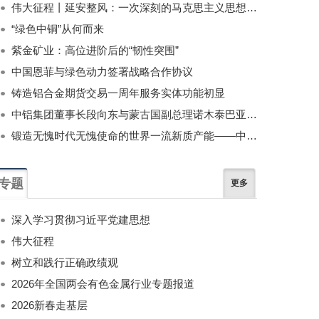
伟大征程丨延安整风：一次深刻的马克思主义思想教育运动
“绿色中铜”从何而来
紫金矿业：高位进阶后的“韧性突围”
中国恩菲与绿色动力签署战略合作协议
铸造铝合金期货交易一周年服务实体功能初显
中铝集团董事长段向东与蒙古国副总理诺木泰巴亚尔举行会谈
锻造无愧时代无愧使命的世界一流新质产能——中国有色金属工业的战略应对与破局之道（二）
专题
更多
深入学习贯彻习近平党建思想
伟大征程
树立和践行正确政绩观
2026年全国两会有色金属行业专题报道
2026新春走基层