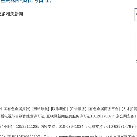
更多相关新闻
[中国有色金属报社]
-
[网站导航]
-
[联系我们]
-
[广告服务]
-
[有色金属商务平台]
-
[人才招聘
广播电视节目制作经营许可证
互联网新闻信息服务许可证10120170077
京公网安备110
小时)：13522111285 内容支持：010-63941034
；运维支持：010-63971479 (手机
34 (手机)13520882137；E-mail：
cnmn@cnmn.com.cn
地址：北京市复兴路乙十二