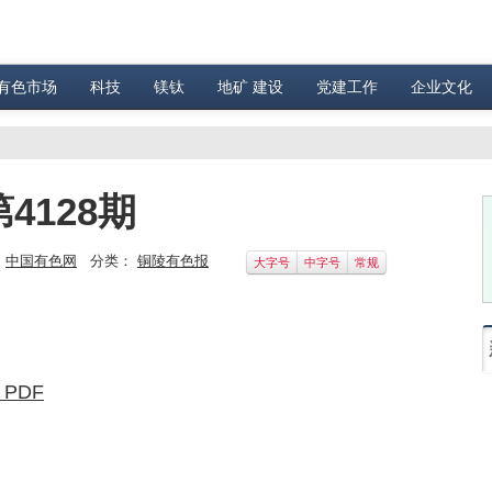
有色市场
科技
镁钛
地矿 建设
党建工作
企业文化
4128期
：
中国有色网
分类：
铜陵有色报
大字号
中字号
常规
 PDF