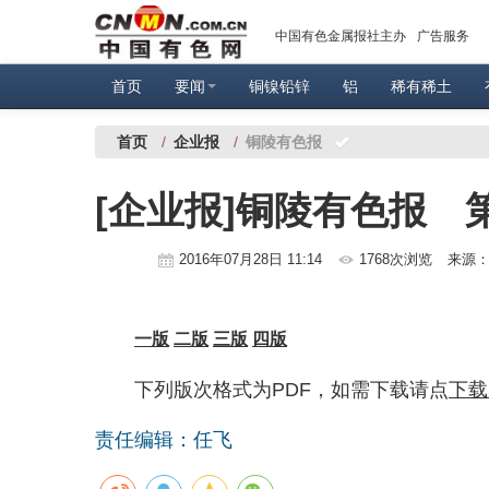
中国有色金属报社主办
广告服务
首页
要闻
铜镍铅锌
铝
稀有稀土
首页
/
企业报
/
铜陵有色报
[企业报]铜陵有色报 第
2016年07月28日 11:14
1768次浏览
来源
一版
二版
三版
四版
下列版次格式为PDF，如需下载请点
下载
责任编辑：任飞