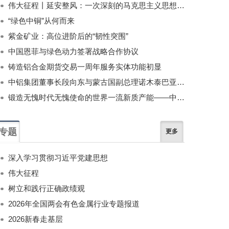
伟大征程丨延安整风：一次深刻的马克思主义思想教育运动
“绿色中铜”从何而来
紫金矿业：高位进阶后的“韧性突围”
中国恩菲与绿色动力签署战略合作协议
铸造铝合金期货交易一周年服务实体功能初显
中铝集团董事长段向东与蒙古国副总理诺木泰巴亚尔举行会谈
锻造无愧时代无愧使命的世界一流新质产能——中国有色金属工业的战略应对与破局之道（二）
专题
更多
深入学习贯彻习近平党建思想
伟大征程
树立和践行正确政绩观
2026年全国两会有色金属行业专题报道
2026新春走基层