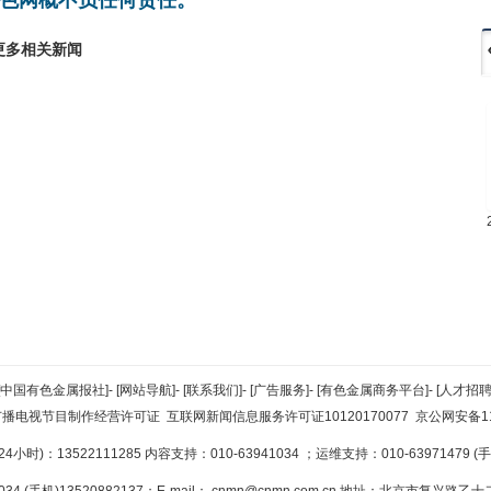
更多相关新闻
[中国有色金属报社]
-
[网站导航]
-
[联系我们]
-
[广告服务]
-
[有色金属商务平台]
-
[人才招聘
广播电视节目制作经营许可证
互联网新闻信息服务许可证10120170077
京公网安备110
小时)：13522111285 内容支持：010-63941034
；运维支持：010-63971479 (手机
34 (手机)13520882137；E-mail：
cnmn@cnmn.com.cn
地址：北京市复兴路乙十二