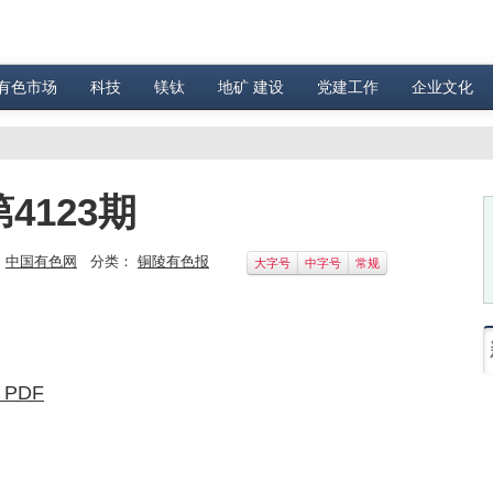
有色市场
科技
镁钛
地矿 建设
党建工作
企业文化
4123期
：
中国有色网
分类：
铜陵有色报
大字号
中字号
常规
 PDF