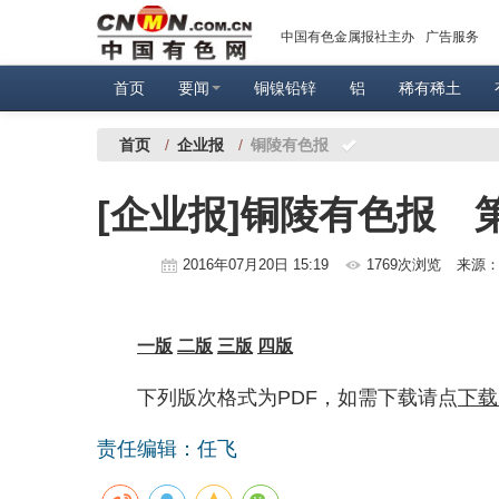
中国有色金属报社主办
广告服务
首页
要闻
铜镍铅锌
铝
稀有稀土
首页
/
企业报
/
铜陵有色报
[企业报]铜陵有色报 第
2016年07月20日 15:19
1769次浏览
来源
一版
二版
三版
四版
下列版次格式为PDF，如需下载请点
下载
责任编辑：任飞