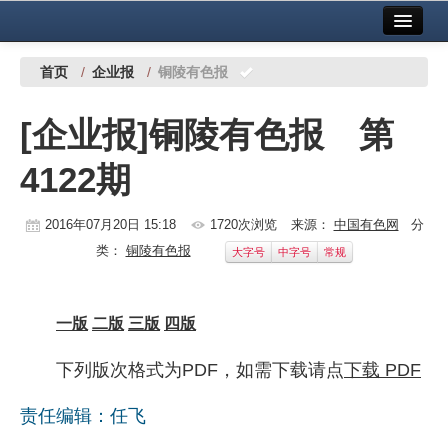
首页
中国有色金属报社主办
广告服务
首页
/
企业报
/
铜陵有色报
要闻
[企业报]铜陵有色报 第
铜镍铅锌
4122期
铝
稀有稀土
2016年07月20日 15:18
1720次浏览
来源：
中国有色网
分
类：
铜陵有色报
大字号
中字号
常规
有色市场
科技
一版
二版
三版
四版
镁钛
下列版次格式为PDF，如需下载请点
下载 PDF
地矿 建设
责任编辑：任飞
党建工作