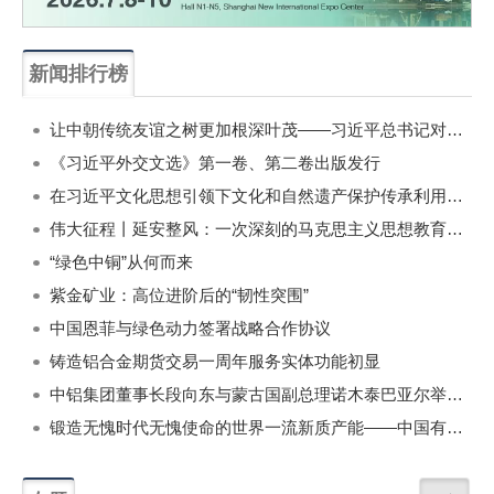
新闻排行榜
一周
每月
让中朝传统友谊之树更加根深叶茂——习近平总书记对朝鲜进行国事访问纪实
《习近平外交文选》第一卷、第二卷出版发行
在习近平文化思想引领下文化和自然遗产保护传承利用工作开创新局面
伟大征程丨延安整风：一次深刻的马克思主义思想教育运动
“绿色中铜”从何而来
紫金矿业：高位进阶后的“韧性突围”
中国恩菲与绿色动力签署战略合作协议
铸造铝合金期货交易一周年服务实体功能初显
中铝集团董事长段向东与蒙古国副总理诺木泰巴亚尔举行会谈
锻造无愧时代无愧使命的世界一流新质产能——中国有色金属工业的战略应对与破局之道（二）