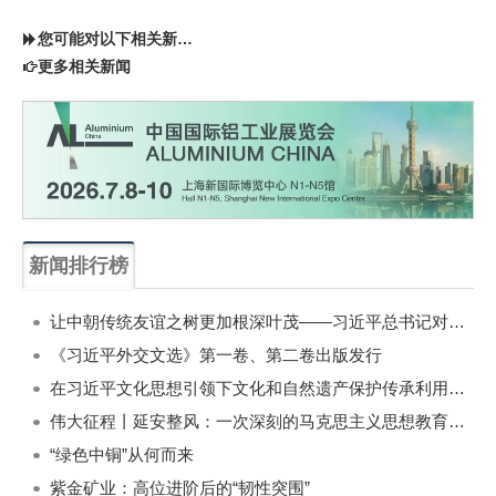
您可能对以下相关新闻同样感兴趣
更多相关新闻
新闻排行榜
一周
每月
让中朝传统友谊之树更加根深叶茂——习近平总书记对朝鲜进行国事访问纪实
《习近平外交文选》第一卷、第二卷出版发行
在习近平文化思想引领下文化和自然遗产保护传承利用工作开创新局面
伟大征程丨延安整风：一次深刻的马克思主义思想教育运动
“绿色中铜”从何而来
紫金矿业：高位进阶后的“韧性突围”