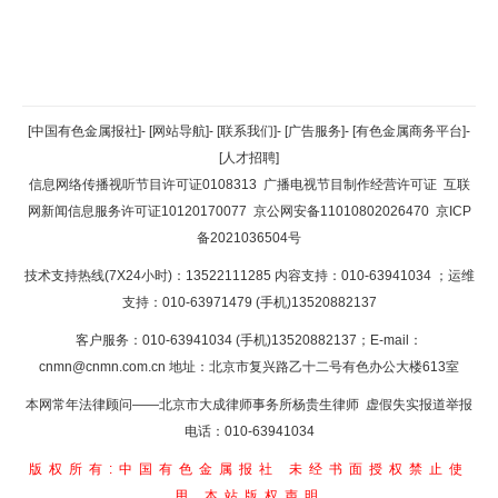
返回顶部
[中国有色金属报社]
-
[网站导航]
-
[联系我们]
-
[广告服务]
-
[有色金属商务平台]
-
[人才招聘]
返回首页
信息网络传播视听节目许可证0108313
广播电视节目制作经营许可证
互联
网新闻信息服务许可证10120170077
京公网安备11010802026470
京ICP
备2021036504号
技术支持热线(7X24小时)：13522111285 内容支持：010-63941034
；运维
支持：010-63971479 (手机)13520882137
客户服务：010-63941034 (手机)13520882137；E-mail：
cnmn@cnmn.com.cn
地址：北京市复兴路乙十二号有色办公大楼613室
本网常年法律顾问——北京市大成律师事务所杨贵生律师 虚假失实报道举报
电话：010-63941034
版权所有:中国有色金属报社
未经书面授权禁止使
用
本站版权声明