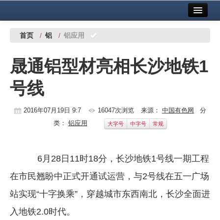
首页
中国有色金属报社主办
广告服务
首页
/
铝
/
铝应用
要闻
晟通铝型材亮相长沙地铁1
铜镍铅锌
号线
铝
稀有稀土
2016年07月19日 9:7
16047次浏览
来源：
中国有色网
分
类：
铝应用
大字号
中字号
常规
有色市场
科技
6月28日11时18分，长沙地铁1号线一期工程
镁钛
在市民翘盼中正式开通试运营，与2号线在五一广场
地矿 建设
站实现“十字换乘”，穿越城市东西南北，长沙全面进
入地铁2.0时代。
党建工作