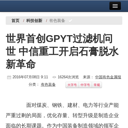
首页
中国有色金属报社主办
广告服务
首页
/
科技创新
/
有色装备
要闻
世界首创GPYT过滤机问
铜镍铅锌
世 中信重工开启石膏脱水
铝
新革命
稀有稀土
有色市场
2016年07月08日 9:11
16264次浏览
来源：
中国有色金属报
分类：
有色装备
大字号
中字号
常规
科技
镁钛
面对煤炭、钢铁、建材、电力等行业产能
地矿 建设
严重过剩的局面，优化存量、转型升级是制造企业
党建工作
面临的长期课题。作为中国装备制造领域的领军企