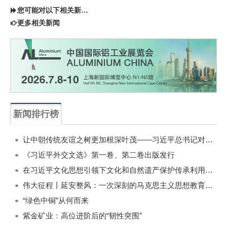
您可能对以下相关新闻同样感兴趣
更多相关新闻
新闻排行榜
一周
每月
让中朝传统友谊之树更加根深叶茂——习近平总书记对朝鲜进行国事访问纪实
《习近平外交文选》第一卷、第二卷出版发行
在习近平文化思想引领下文化和自然遗产保护传承利用工作开创新局面
伟大征程丨延安整风：一次深刻的马克思主义思想教育运动
“绿色中铜”从何而来
紫金矿业：高位进阶后的“韧性突围”