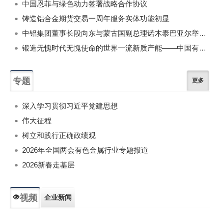
中国恩菲与绿色动力签署战略合作协议
铸造铝合金期货交易一周年服务实体功能初显
中铝集团董事长段向东与蒙古国副总理诺木泰巴亚尔举行会谈
锻造无愧时代无愧使命的世界一流新质产能——中国有色金属工业的战略应对与破局之道（二）
专题
更多
深入学习贯彻习近平党建思想
伟大征程
树立和践行正确政绩观
2026年全国两会有色金属行业专题报道
2026新春走基层
视频
企业新闻
专题新闻
人物专访