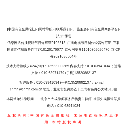
返回顶部
[中国有色金属报社]
-
[网站导航]
-
[联系我们]
-
[广告服务]
-
[有色金属商务平台]
-
[人才招聘]
返回首页
信息网络传播视听节目许可证0108313
广播电视节目制作经营许可证
互联
网新闻信息服务许可证10120170077
京公网安备11010802026470
京ICP
备2021036504号
技术支持热线(7X24小时)：13522111285 内容支持：010-63941034
；运维
支持：010-63971479 (手机)13520882137
客户服务：010-63941034 (手机)13520882137；E-mail：
cnmn@cnmn.com.cn
地址：北京市复兴路乙十二号有色办公大楼613室
本网常年法律顾问——北京市大成律师事务所杨贵生律师 虚假失实报道举报
电话：010-63941034
版权所有:中国有色金属报社
未经书面授权禁止使
用
本站版权声明