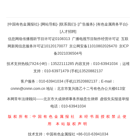
返回顶部
[中国有色金属报社]
-
[网站导航]
-
[联系我们]
-
[广告服务]
-
[有色金属商务平台]
-
[人才招聘]
返回首页
信息网络传播视听节目许可证0108313
广播电视节目制作经营许可证
互联
网新闻信息服务许可证10120170077
京公网安备11010802026470
京ICP
备2021036504号
技术支持热线(7X24小时)：13522111285 内容支持：010-63941034
；运维
支持：010-63971479 (手机)13520882137
客户服务：010-63941034 (手机)13520882137；E-mail：
cnmn@cnmn.com.cn
地址：北京市复兴路乙十二号有色办公大楼613室
本网常年法律顾问——北京市大成律师事务所杨贵生律师 虚假失实报道举报
电话：010-63941034
版权所有:中国有色金属报社
未经书面授权禁止使
用
本站版权声明
技术支持：中国有色金属报社
+86-010-63941034