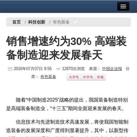
首页
中国有色金属报社主办
广告服务
首页
/
科技创新
/
有色装备
要闻
销售增速约为30% 高端装
铜镍铅锌
备制造迎来发展春天
铝
稀有稀土
2016年07月07日 9:55
12870次浏览
来源：
中国企业报
分
类：
有色装备
大字号
中字号
常规
有色市场
科技
随着“中国制造2025”战略的提出，我国装备制造特别
镁钛
是高端装备制造业，“十三五”期间全面迎来发展的春天。
地矿 建设
信息技术与先进制造技术高速发展，将使我国智能制
造装备的发展深度和广度得到显著提升，其中，以新型传
党建工作