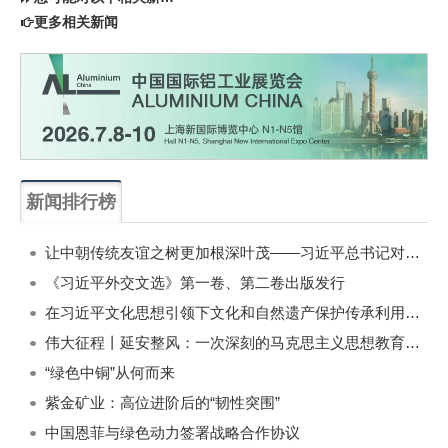
更多相关新闻
新闻排行榜
一周
每月
让中朝传统友谊之树更加根深叶茂——习近平总书记对朝鲜进行国事访问纪实
《习近平外交文选》第一卷、第二卷出版发行
在习近平文化思想引领下文化和自然遗产保护传承利用工作开创新局面
伟大征程丨延安整风：一次深刻的马克思主义思想教育运动
“绿色中铜”从何而来
紫金矿业：高位进阶后的“韧性突围”
中国恩菲与绿色动力签署战略合作协议