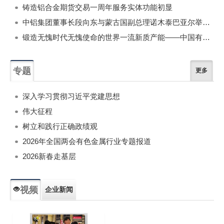
铸造铝合金期货交易一周年服务实体功能初显
中铝集团董事长段向东与蒙古国副总理诺木泰巴亚尔举行会谈
锻造无愧时代无愧使命的世界一流新质产能——中国有色金属工业的战略应对与破局之道（二）
专题
更多
深入学习贯彻习近平党建思想
伟大征程
树立和践行正确政绩观
2026年全国两会有色金属行业专题报道
2026新春走基层
视频
企业新闻
专题新闻
人物专访