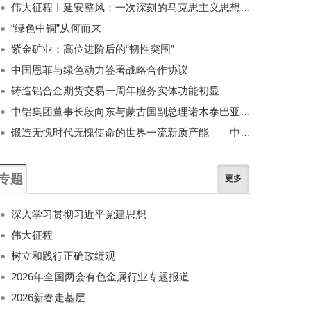
伟大征程丨延安整风：一次深刻的马克思主义思想教育运动
“绿色中铜”从何而来
紫金矿业：高位进阶后的“韧性突围”
中国恩菲与绿色动力签署战略合作协议
铸造铝合金期货交易一周年服务实体功能初显
中铝集团董事长段向东与蒙古国副总理诺木泰巴亚尔举行会谈
锻造无愧时代无愧使命的世界一流新质产能——中国有色金属工业的战略应对与破局之道（二）
专题
更多
深入学习贯彻习近平党建思想
伟大征程
树立和践行正确政绩观
2026年全国两会有色金属行业专题报道
2026新春走基层