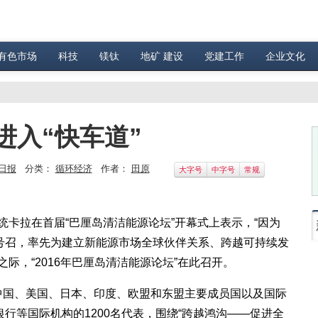
有色市场
科技
镁钛
地矿 建设
党建工作
企业文化
进入“快车道”
日报
分类：
循环经济
作者：
田原
大字号
中字号
常规
卡拉在首届“巴厘岛清洁能源论坛”开幕式上表示，“因为
号召，率先为建立新能源市场全球伙伴关系、跨越可持续发
际，“2016年巴厘岛清洁能源论坛”在此召开。
中国、美国、日本、印度、欧盟和东盟主要成员国以及国际
行等国际机构的1200名代表，围绕“跨越鸿沟——促进全