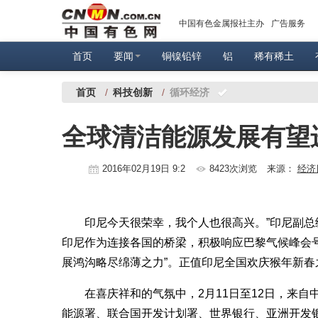
中国有色金属报社主办
广告服务
首页
要闻
铜镍铅锌
铝
稀有稀土
首页
/
科技创新
/
循环经济
全球清洁能源发展有望
2016年02月19日 9:2
8423次浏览
来源：
经济
印尼今天很荣幸，我个人也很高兴。”印尼副总统
印尼作为连接各国的桥梁，积极响应巴黎气候峰会
展鸿沟略尽绵薄之力”。正值印尼全国欢庆猴年新春之
在喜庆祥和的气氛中，2月11日至12日，来自
能源署、联合国开发计划署、世界银行、亚洲开发银