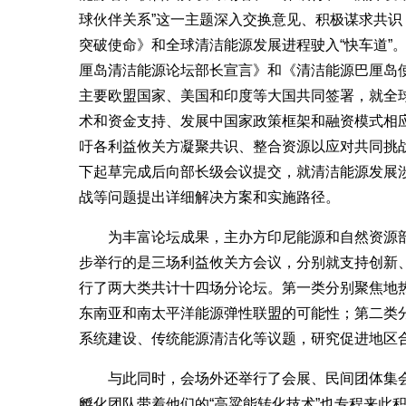
球伙伴关系”这一主题深入交换意见、积极谋求共
突破使命》和全球清洁能源发展进程驶入“快车道”
厘岛清洁能源论坛部长宣言》和《清洁能源巴厘岛
主要欧盟国家、美国和印度等大国共同签署，就全
术和资金支持、发展中国家政策框架和融资模式相
吁各利益攸关方凝聚共识、整合资源以应对共同挑
下起草完成后向部长级会议提交，就清洁能源发展
战等问题提出详细解决方案和实施路径。
为丰富论坛成果，主办方印尼能源和自然资源部
步举行的是三场利益攸关方会议，分别就支持创新
行了两大类共计十四场分论坛。第一类分别聚焦地
东南亚和南太平洋能源弹性联盟的可能性；第二类
系统建设、传统能源清洁化等议题，研究促进地区
与此同时，会场外还举行了会展、民间团体集会
孵化团队带着他们的“高粱能转化技术”也专程来此