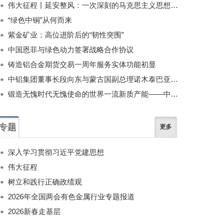
伟大征程丨延安整风：一次深刻的马克思主义思想教育运动
“绿色中铜”从何而来
紫金矿业：高位进阶后的“韧性突围”
中国恩菲与绿色动力签署战略合作协议
铸造铝合金期货交易一周年服务实体功能初显
中铝集团董事长段向东与蒙古国副总理诺木泰巴亚尔举行会谈
锻造无愧时代无愧使命的世界一流新质产能——中国有色金属工业的战略应对与破局之道（二）
专题
更多
深入学习贯彻习近平党建思想
伟大征程
树立和践行正确政绩观
2026年全国两会有色金属行业专题报道
2026新春走基层