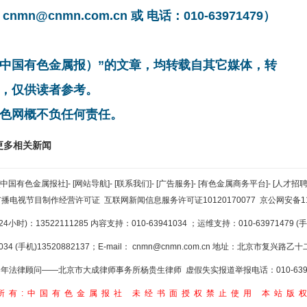
cnmn.com.cn 或 电话：010-63971479）
非中国有色金属报）”的文章，均转载自其它媒体，转
，仅供读者参考。
色网概不负任何责任。
更多相关新闻
[中国有色金属报社]
-
[网站导航]
-
[联系我们]
-
[广告服务]
-
[有色金属商务平台]
-
[人才招聘
广播电视节目制作经营许可证
互联网新闻信息服务许可证10120170077
京公网安备110
小时)：13522111285 内容支持：010-63941034
；运维支持：010-63971479 (手机
34 (手机)13520882137；E-mail：
cnmn@cnmn.com.cn
地址：北京市复兴路乙十二
年法律顾问——北京市大成律师事务所杨贵生律师 虚假失实报道举报电话：010-6394
所有:中国有色金属报社
未经书面授权禁止使用
本站版