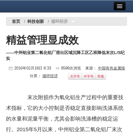
首页
中国有色金属报社主办
广告服务
首页
/
科技创新
/
循环经济
要闻
精益管理显成效
铜镍铅锌
——中州铝业第二氧化铝厂溶出区域沉降工区乙班降低末次L/S纪
铝
实
稀有稀土
2016年02月18日 8:33
8599次浏览
来源：
中国有色金属报
分类：
循环经济
大字号
中字号
常规
有色市场
科技
末次附损作为氧化铝生产过程中的重要技
镁钛
术指标，它的大小控制是否稳定直接影响洗涤系统
地矿 建设
的水量和泥量平衡，尤其会影响洗涤槽的稳定运
党建工作
行。2015年5月以来，中州铝业第二氧化铝厂末次