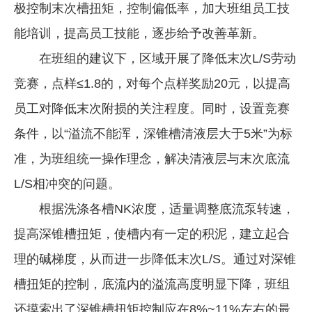
极控制末次槽扭矩，控制偏低率，加大班组员工技
能培训，提高员工技能，逐步给予改善革新。
在班组的建议下，区域开展了降低末次L/S劳动
竞赛，点样≤1.8的，对每个点样奖励20元，以提高
员工对降低末次附损的关注程度。同时，设置竞赛
条件，以“溢流不能浑，深锥槽清液层大于5米”为标
准，为班组统一操作理念，解决清液层与末次底流
L/S相冲突的问题。
根据洗涤各槽NK浓度，适量调整底流泵转速，
提高深锥槽扭矩，使槽内有一定的积泥，建立起合
理的碱梯度，从而进一步降低末次L/S。通过对深锥
槽扭矩的控制，底流内的溢流高度明显下降，班组
还摸索出了深锥槽扭矩控制应在8%~11%左右的最