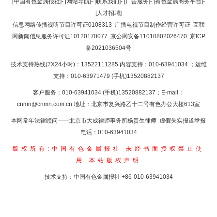
[中国有色金属报社]
-
[网站导航]
-
[联系我们]
-
[广告服务]
-
[有色金属商务平台]
-
[人才招聘]
返回首页
信息网络传播视听节目许可证0108313
广播电视节目制作经营许可证
互联
网新闻信息服务许可证10120170077
京公网安备11010802026470
京ICP
备2021036504号
技术支持热线(7X24小时)：13522111285 内容支持：010-63941034
；运维
支持：010-63971479 (手机)13520882137
客户服务：010-63941034 (手机)13520882137；E-mail：
cnmn@cnmn.com.cn
地址：北京市复兴路乙十二号有色办公大楼613室
本网常年法律顾问——北京市大成律师事务所杨贵生律师 虚假失实报道举报
电话：010-63941034
版权所有:中国有色金属报社
未经书面授权禁止使
用
本站版权声明
技术支持：中国有色金属报社
+86-010-63941034