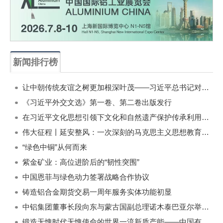
新闻排行榜
一周
每月
让中朝传统友谊之树更加根深叶茂——习近平总书记对朝鲜进行国事访问纪实
《习近平外交文选》第一卷、第二卷出版发行
在习近平文化思想引领下文化和自然遗产保护传承利用工作开创新局面
伟大征程丨延安整风：一次深刻的马克思主义思想教育运动
“绿色中铜”从何而来
紫金矿业：高位进阶后的“韧性突围”
中国恩菲与绿色动力签署战略合作协议
铸造铝合金期货交易一周年服务实体功能初显
中铝集团董事长段向东与蒙古国副总理诺木泰巴亚尔举行会谈
锻造无愧时代无愧使命的世界一流新质产能——中国有色金属工业的战略应对与破局之道（二）