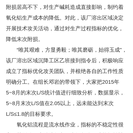
附损居高不下，对生产碱耗造成直接影响，制约着
企业文化
氧化铝生产成本的降低。对此，该厂溶出区域决定
《资源再生》杂志
开展技术攻关活动，通过对生产过程指标的优化，
行情报价
降低末次附损。
数字报
“唯其艰难，方显勇毅；唯其磨砺，始得玉成”，
该厂溶出区域沉降工区乙班接到指令后，积极响应
成立了指标优化攻关团队，并根绝各自的工作性质
明确分工。在组长邓岩的带领下，大家把2015年
5~8月的末次L/S统计值进行细致分析，数据显示，
5~8月末次L/S值在2.05以上，远未能达到末次
L/S≤1.8的目标要求。
氧化铝流程是流水线作业，指标的不稳定性很