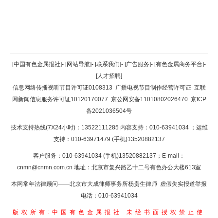
返回顶部
[中国有色金属报社]
-
[网站导航]
-
[联系我们]
-
[广告服务]
-
[有色金属商务平台]
-
[人才招聘]
返回首页
信息网络传播视听节目许可证0108313
广播电视节目制作经营许可证
互联
网新闻信息服务许可证10120170077
京公网安备11010802026470
京ICP
备2021036504号
技术支持热线(7X24小时)：13522111285 内容支持：010-63941034
；运维
支持：010-63971479 (手机)13520882137
客户服务：010-63941034 (手机)13520882137；E-mail：
cnmn@cnmn.com.cn
地址：北京市复兴路乙十二号有色办公大楼613室
本网常年法律顾问——北京市大成律师事务所杨贵生律师 虚假失实报道举报
电话：010-63941034
版权所有:中国有色金属报社
未经书面授权禁止使