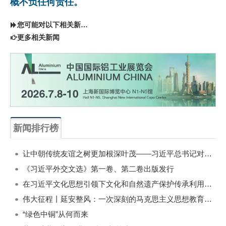
概不负任何责任。
您可能对以下相关新闻同样感兴趣
更多相关新闻
新闻排行榜
一周
每月
让中朝传统友谊之树更加根深叶茂——习近平总书记对朝鲜进行国事访问纪实
《习近平外交文选》第一卷、第二卷出版发行
在习近平文化思想引领下文化和自然遗产保护传承利用工作开创新局面
伟大征程丨延安整风：一次深刻的马克思主义思想教育运动
“绿色中铜”从何而来