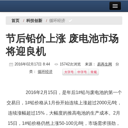
首页
中国有色金属报社主办
广告服务
首页
/
科技创新
/
循环经济
要闻
节后铅价上涨 废电池市场
铜镍铅锌
将迎良机
铝
稀有稀土
2016年02月17日 8:44
15742次浏览
来源：
易再生网
分
类：
循环经济
大字号
中字号
常规
有色市场
科技
2016年2月15日，是年后1#铅与废电池的第一个
镁钛
交易日，1#铅价格从1月份开始连续上涨超过2000元/吨，
地矿 建设
连续涨幅超过15%，大幅度的推高电池的生产成本。2月
15日，1#铅价格仍然上涨50-100元/吨，市场需求强劲，
党建工作