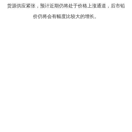
货源供应紧张，预计近期仍将处于价格上涨通道，后市铅
企业文化
价仍将会有幅度比较大的增长。
《资源再生》杂志
行情报价
数字报