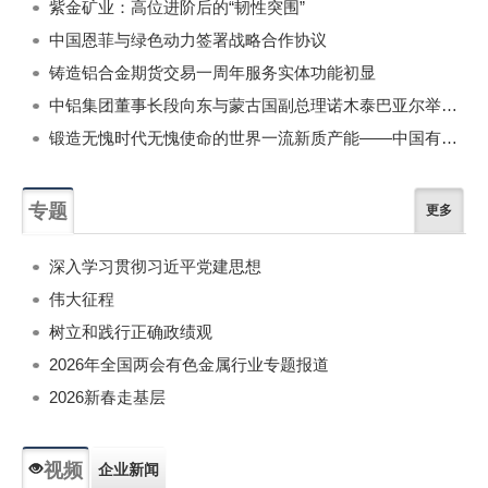
紫金矿业：高位进阶后的“韧性突围”
中国恩菲与绿色动力签署战略合作协议
铸造铝合金期货交易一周年服务实体功能初显
中铝集团董事长段向东与蒙古国副总理诺木泰巴亚尔举行会谈
锻造无愧时代无愧使命的世界一流新质产能——中国有色金属工业的战略应对与破局之道（二）
专题
更多
深入学习贯彻习近平党建思想
伟大征程
树立和践行正确政绩观
2026年全国两会有色金属行业专题报道
2026新春走基层
视频
企业新闻