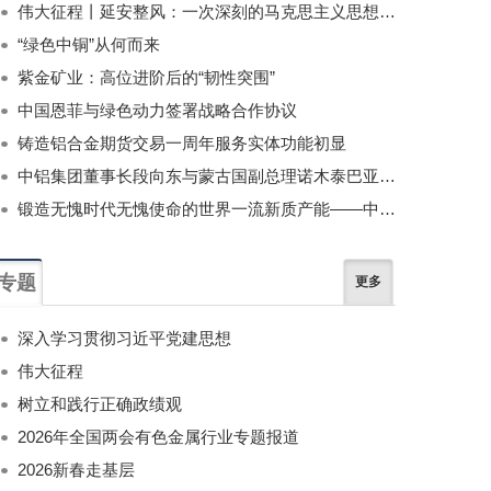
伟大征程丨延安整风：一次深刻的马克思主义思想教育运动
“绿色中铜”从何而来
紫金矿业：高位进阶后的“韧性突围”
中国恩菲与绿色动力签署战略合作协议
铸造铝合金期货交易一周年服务实体功能初显
中铝集团董事长段向东与蒙古国副总理诺木泰巴亚尔举行会谈
锻造无愧时代无愧使命的世界一流新质产能——中国有色金属工业的战略应对与破局之道（二）
专题
更多
深入学习贯彻习近平党建思想
伟大征程
树立和践行正确政绩观
2026年全国两会有色金属行业专题报道
2026新春走基层