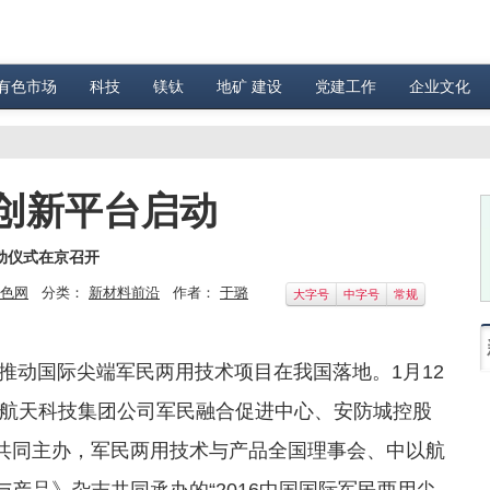
有色市场
科技
镁钛
地矿 建设
党建工作
企业文化
创新平台启动
动仪式在京召开
色网
分类：
新材料前沿
作者：
于璐
大字号
中字号
常规
动国际尖端军民两用技术项目在我国落地。1月12
航天科技集团公司军民融合促进中心、安防城控股
司共同主办，军民两用技术与产品全国理事会、中以航
与产品》杂志共同承办的“2016中国国际军民两用尖