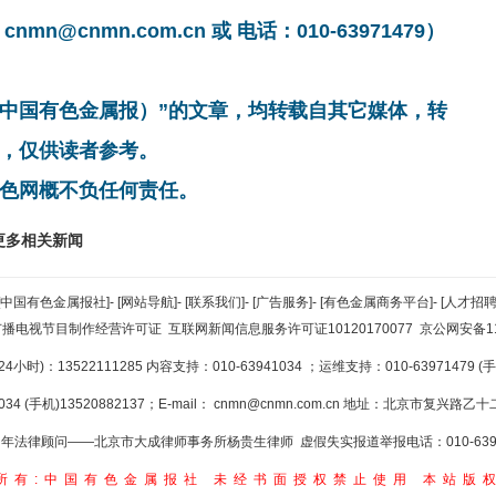
cnmn.com.cn 或 电话：010-63971479）
非中国有色金属报）”的文章，均转载自其它媒体，转
，仅供读者参考。
色网概不负任何责任。
更多相关新闻
[中国有色金属报社]
-
[网站导航]
-
[联系我们]
-
[广告服务]
-
[有色金属商务平台]
-
[人才招聘
广播电视节目制作经营许可证
互联网新闻信息服务许可证10120170077
京公网安备110
小时)：13522111285 内容支持：010-63941034
；运维支持：010-63971479 (手机
34 (手机)13520882137；E-mail：
cnmn@cnmn.com.cn
地址：北京市复兴路乙十二
年法律顾问——北京市大成律师事务所杨贵生律师 虚假失实报道举报电话：010-6394
所有:中国有色金属报社
未经书面授权禁止使用
本站版