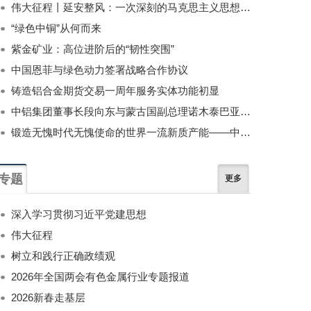
伟大征程丨延安整风：一次深刻的马克思主义思想教育运动
“绿色中铜”从何而来
紫金矿业：高位进阶后的“韧性突围”
中国恩菲与绿色动力签署战略合作协议
铸造铝合金期货交易一周年服务实体功能初显
中铝集团董事长段向东与蒙古国副总理诺木泰巴亚尔举行会谈
锻造无愧时代无愧使命的世界一流新质产能——中国有色金属工业的战略应对与破局之道（二）
专题
更多
深入学习贯彻习近平党建思想
伟大征程
树立和践行正确政绩观
2026年全国两会有色金属行业专题报道
2026新春走基层