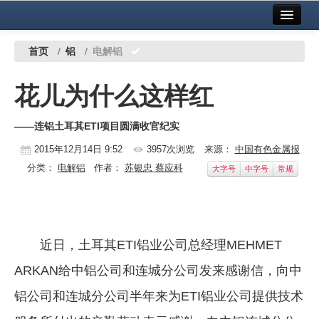
首页
中国有色金属报社主办
广告服务
首页
/
铝
/
电解铝
要闻
花儿为什么这样红
铜镍铅锌
——连铝土耳其ETI项目圆满收官纪实
铝
2015年12月14日 9:52
3957次浏览
来源：
中国有色金属报
稀有稀土
分类：
电解铝
作者：
苏银忠 蔡应科
大字号
中字号
常规
有色市场
科技
近日，土耳其ETI铝业公司总经理MEHMET
镁钛
ARKAN给中铝公司和连城分公司发来感谢信，向中
地矿 建设
铝公司和连城分公司半年来为ETI铝业公司提供技术
党建工作