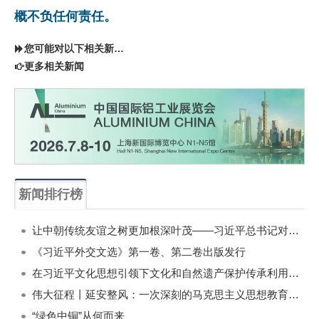
概不负任何责任。
您可能对以下相关新闻同样感兴趣
更多相关新闻
新闻排行榜
一周
每月
让中朝传统友谊之树更加根深叶茂——习近平总书记对朝鲜进行国事访问纪实
《习近平外交文选》第一卷、第二卷出版发行
在习近平文化思想引领下文化和自然遗产保护传承利用工作开创新局面
伟大征程丨延安整风：一次深刻的马克思主义思想教育运动
“绿色中铜”从何而来