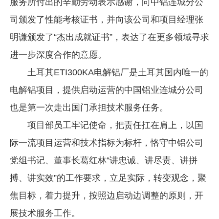
服务所付出的辛勤劳动表示感谢，向中铝连城分公
企业文化
司颁发了性能考核证书，并向该公司和项目经理张
《资源再生》杂志
明谦颁发了“杰出成就证书”，表达了在更多领域寻求
进一步深度合作的意愿。
行情报价
土耳其ETI300KA电解铝厂是土耳其国内唯一的
数字报
电解铝项目，提供启动运营的中国铝业连城分公司
也是第一次走出国门承担技术服务任务。
项目部员工牢记使命，把责任扛在肩上，以国
际一流项目运营和技术指标为标杆，恪守中铝公司
党组书记、董事长葛红林“讲忠诚、讲尽责、讲拼
搏、讲实效”的工作要求，立足实际，转变观念，聚
焦目标，着力提升，按照边启动边调整的原则，开
展技术服务工作。