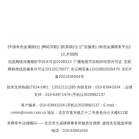
返回顶部
[中国有色金属报社]
-
[网站导航]
-
[联系我们]
-
[广告服务]
-
[有色金属商务平台]
-
[人才招聘]
返回首页
信息网络传播视听节目许可证0108313
广播电视节目制作经营许可证
互联
网新闻信息服务许可证10120170077
京公网安备11010802026470
京ICP
备2021036504号
技术支持热线(7X24小时)：13522111285 内容支持：010-63941034
；运维
支持：010-63971479 (手机)13520882137
客户服务：010-63941034 (手机)13520882137；E-mail：
cnmn@cnmn.com.cn
地址：北京市复兴路乙十二号有色办公大楼613室
本网常年法律顾问——北京市大成律师事务所杨贵生律师 虚假失实报道举报
电话：010-63941034