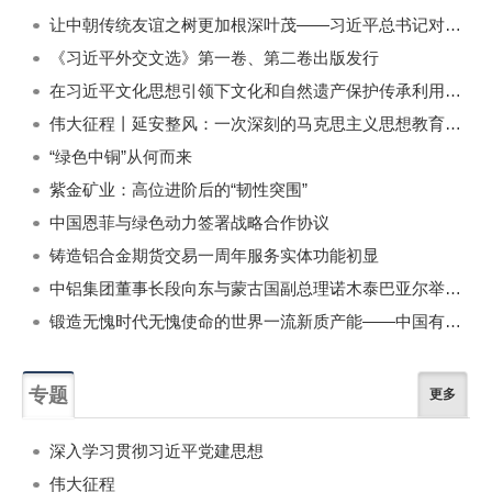
一周
每月
让中朝传统友谊之树更加根深叶茂——习近平总书记对朝鲜进行国事访问纪实
《习近平外交文选》第一卷、第二卷出版发行
在习近平文化思想引领下文化和自然遗产保护传承利用工作开创新局面
伟大征程丨延安整风：一次深刻的马克思主义思想教育运动
“绿色中铜”从何而来
紫金矿业：高位进阶后的“韧性突围”
中国恩菲与绿色动力签署战略合作协议
铸造铝合金期货交易一周年服务实体功能初显
中铝集团董事长段向东与蒙古国副总理诺木泰巴亚尔举行会谈
锻造无愧时代无愧使命的世界一流新质产能——中国有色金属工业的战略应对与破局之道（二）
专题
更多
深入学习贯彻习近平党建思想
伟大征程