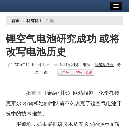
首页
中国有色金属报社主办
广告服务
首页
/
稀有稀土
/
锂
要闻
锂空气电池研究成功 或将
铜镍铅锌
改写电池历史
铝
稀有稀土
2015年12月09日 9:52
4531次浏览
来源：
经济参考报
分
类：
锂
大字号
中字号
常规
有色市场
科技
据英国《金融时报》网站报道，化学教授
镁钛
克莱尔·格雷和她的团队前不久攻克了锂空气电池开
地矿 建设
发中的技术难关。
报道称，如果能把该技术从实验室的演示品转
党建工作