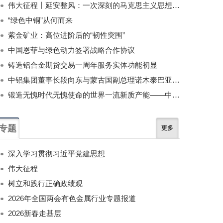
伟大征程丨延安整风：一次深刻的马克思主义思想教育运动
“绿色中铜”从何而来
紫金矿业：高位进阶后的“韧性突围”
中国恩菲与绿色动力签署战略合作协议
铸造铝合金期货交易一周年服务实体功能初显
中铝集团董事长段向东与蒙古国副总理诺木泰巴亚尔举行会谈
锻造无愧时代无愧使命的世界一流新质产能——中国有色金属工业的战略应对与破局之道（二）
专题
更多
深入学习贯彻习近平党建思想
伟大征程
树立和践行正确政绩观
2026年全国两会有色金属行业专题报道
2026新春走基层