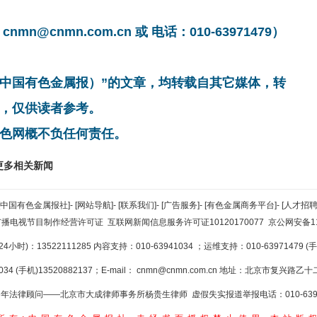
cnmn.com.cn 或 电话：010-63971479）
非中国有色金属报）”的文章，均转载自其它媒体，转
，仅供读者参考。
色网概不负任何责任。
更多相关新闻
[中国有色金属报社]
-
[网站导航]
-
[联系我们]
-
[广告服务]
-
[有色金属商务平台]
-
[人才招聘
广播电视节目制作经营许可证
互联网新闻信息服务许可证10120170077
京公网安备110
小时)：13522111285 内容支持：010-63941034
；运维支持：010-63971479 (手机
34 (手机)13520882137；E-mail：
cnmn@cnmn.com.cn
地址：北京市复兴路乙十二
年法律顾问——北京市大成律师事务所杨贵生律师 虚假失实报道举报电话：010-6394