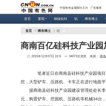
中国有色金属报社主办
广告服务
首页
要闻
铜镍铅锌
铝
稀有稀土
首页
/
稀有稀土
/
硅
商南百亿硅科技产业园
2015年12月07日 10:9
34073次浏览
来源：
商洛
笔者近日在商南县硅科技产业园项目现
挖，大型铲车、压路机、卡车正在进行地面平
据商南县硅科技产业园建设管理处处长李文
元，购置铲车、挖掘机、压路机等机械34台，