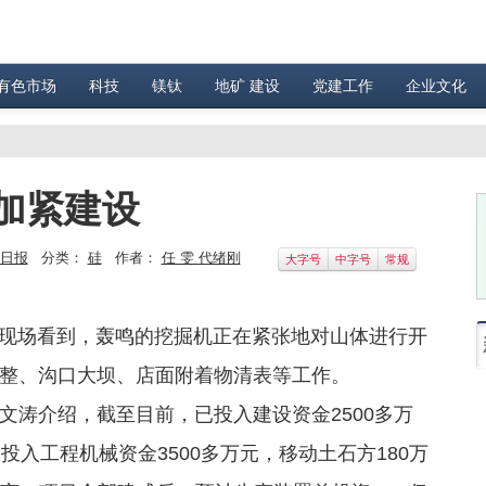
有色市场
科技
镁钛
地矿 建设
党建工作
企业文化
加紧建设
日报
分类：
硅
作者：
任 雯 代绪刚
大字号
中字号
常规
场看到，轰鸣的挖掘机正在紧张地对山体进行开
整、沟口大坝、店面附着物清表等工作。
涛介绍，截至目前，已投入建设资金2500多万
投入工程机械资金3500多万元，移动土石方180万