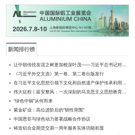
新闻排行榜
一周
每月
让中朝传统友谊之树更加根深叶茂——习近平总书记对朝鲜进行国事访问纪实
《习近平外交文选》第一卷、第二卷出版发行
在习近平文化思想引领下文化和自然遗产保护传承利用工作开创新局面
伟大征程丨延安整风：一次深刻的马克思主义思想教育运动
“绿色中铜”从何而来
紫金矿业：高位进阶后的“韧性突围”
中国恩菲与绿色动力签署战略合作协议
铸造铝合金期货交易一周年服务实体功能初显