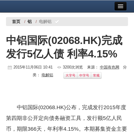
首页
中国有色金属报社主办
广告服务
首页
/
铝
/
电解铝
要闻
中铝国际(02068.HK)完成
铜镍铅锌
发行5亿人债 利率4.15%
铝
稀有稀土
2015年11月06日 10:41
3200次浏览
来源：
中国有色网
分
类：
电解铝
大字号
中字号
常规
有色市场
科技
镁钛
中铝国际(02068.HK)公布，完成发行2015年度
地矿 建设
第四期非公开定向债务融资工具，发行额5亿人民
币，期限366天，年利率4.15%。本期募集资金主要
党建工作