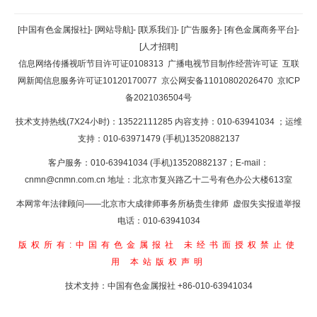
返回顶部
[中国有色金属报社]
-
[网站导航]
-
[联系我们]
-
[广告服务]
-
[有色金属商务平台]
-
[人才招聘]
返回首页
信息网络传播视听节目许可证0108313
广播电视节目制作经营许可证
互联
网新闻信息服务许可证10120170077
京公网安备11010802026470
京ICP
备2021036504号
技术支持热线(7X24小时)：13522111285 内容支持：010-63941034
；运维
支持：010-63971479 (手机)13520882137
客户服务：010-63941034 (手机)13520882137；E-mail：
cnmn@cnmn.com.cn
地址：北京市复兴路乙十二号有色办公大楼613室
本网常年法律顾问——北京市大成律师事务所杨贵生律师 虚假失实报道举报
电话：010-63941034
版权所有:中国有色金属报社
未经书面授权禁止使
用
本站版权声明
技术支持：中国有色金属报社
+86-010-63941034