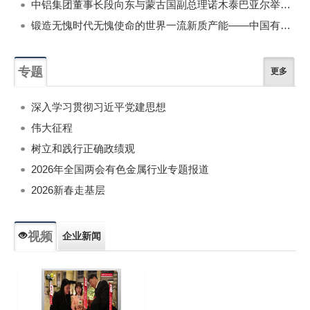
中铝集团董事长段向东与蒙古国副总理诺木泰巴亚尔举行会谈
锻造无愧时代无愧使命的世界一流新质产能——中国有色金属工业的战略应对与破局之道（二）
专题
更多
深入学习贯彻习近平党建思想
伟大征程
树立和践行正确政绩观
2026年全国两会有色金属行业专题报道
2026新春走基层
视频
企业新闻
专题新闻
人物专访