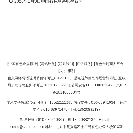
2026年1月9日中国有色网络电视新闻
返回顶部
[中国有色金属报社]
-
[网站导航]
-
[联系我们]
-
[广告服务]
-
[有色金属商务平台]
-
[人才招聘]
返回首页
信息网络传播视听节目许可证0108313
广播电视节目制作经营许可证
互联
网新闻信息服务许可证10120170077
京公网安备11010802026470
京ICP
备2021036504号
技术支持热线(7X24小时)：13522111285 内容支持：010-63941034
；运维
支持：010-63971479 (手机)13520882137
客户服务：010-63941034 (手机)13520882137；E-mail：
cnmn@cnmn.com.cn
地址：北京市复兴路乙十二号有色办公大楼613室