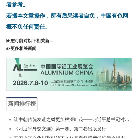
者参考。
若据本文章操作，所有后果读者自负，中国有色网
概不负任何责任。
您可能对以下相关新闻同样感兴趣
更多相关新闻
新闻排行榜
一周
每月
让中朝传统友谊之树更加根深叶茂——习近平总书记对朝鲜进行国事访问纪实
《习近平外交文选》第一卷、第二卷出版发行
在习近平文化思想引领下文化和自然遗产保护传承利用工作开创新局面