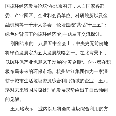
国循环经济发展论坛”在北京召开，来自国家各部
企业文化
委、产业园区、企业和会员单位、科研院所以及金
《资源再生》杂志
融机构等一千余人参会，论坛围绕“共话"十三五"：
行情报价
绿色化背景下的循环经济”的主题展开交流探讨。
数字报
刚刚结束的十八届五中全会上，中央史无前例地
将绿色发展定为五大发展战略之一。在此背景下，
低碳环保产业也迎来了发展的“黄金期”。企业都在积
极布局未来的环保市场。杭州锦江集团作为一家深
耕于城市生活垃圾资源综合利用领域的企业，王元
珞对未来我国垃圾处理的发展形势给出了自己独到
的见解。
王元珞表示，业内以后将会向垃圾综合利用的方