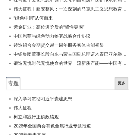
伟大征程丨延安整风：一次深刻的马克思主义思想教育运动
“绿色中铜”从何而来
紫金矿业：高位进阶后的“韧性突围”
中国恩菲与绿色动力签署战略合作协议
铸造铝合金期货交易一周年服务实体功能初显
中铝集团董事长段向东与蒙古国副总理诺木泰巴亚尔举行会谈
锻造无愧时代无愧使命的世界一流新质产能——中国有色金属工业的战略应对与破局之道（二）
专题
更多
深入学习贯彻习近平党建思想
伟大征程
树立和践行正确政绩观
2026年全国两会有色金属行业专题报道
2026新春走基层