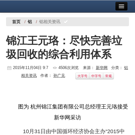
首页
中国有色金属报社主办
广告服务
首页
/
铝
/
铝相关资讯
要闻
锦江王元珞：尽快完善垃
铜镍铅锌
圾回收的综合利用体系
铝
稀有稀土
2015年11月04日 9:7
4506次浏览
来源：
新华网
分类：
铝
相关资讯
作者：
孙广见
大字号
中字号
常规
有色市场
科技
镁钛
图为 杭州锦江集团有限公司总经理王元珞接受
新华网采访
地矿 建设
党建工作
10月31日由中国循环经济协会主办“2015中