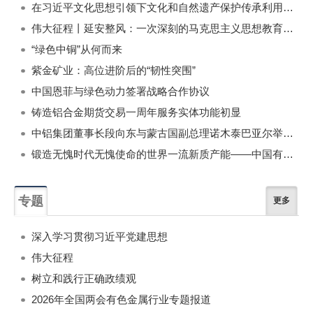
在习近平文化思想引领下文化和自然遗产保护传承利用工作开创新局面
伟大征程丨延安整风：一次深刻的马克思主义思想教育运动
“绿色中铜”从何而来
紫金矿业：高位进阶后的“韧性突围”
中国恩菲与绿色动力签署战略合作协议
铸造铝合金期货交易一周年服务实体功能初显
中铝集团董事长段向东与蒙古国副总理诺木泰巴亚尔举行会谈
锻造无愧时代无愧使命的世界一流新质产能——中国有色金属工业的战略应对与破局之道（二）
专题
更多
深入学习贯彻习近平党建思想
伟大征程
树立和践行正确政绩观
2026年全国两会有色金属行业专题报道