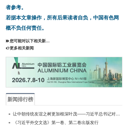
者参考。
若据本文章操作，所有后果读者自负，中国有色网
概不负任何责任。
您可能对以下相关新闻同样感兴趣
更多相关新闻
新闻排行榜
一周
每月
让中朝传统友谊之树更加根深叶茂——习近平总书记对朝鲜进行国事访问纪实
《习近平外交文选》第一卷、第二卷出版发行