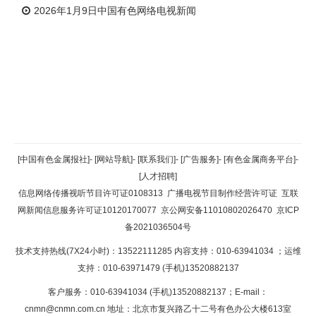
2026年1月9日中国有色网络电视新闻
返回顶部
[中国有色金属报社]
-
[网站导航]
-
[联系我们]
-
[广告服务]
-
[有色金属商务平台]
-
[人才招聘]
返回首页
信息网络传播视听节目许可证0108313
广播电视节目制作经营许可证
互联
网新闻信息服务许可证10120170077
京公网安备11010802026470
京ICP
备2021036504号
技术支持热线(7X24小时)：13522111285 内容支持：010-63941034
；运维
支持：010-63971479 (手机)13520882137
客户服务：010-63941034 (手机)13520882137；E-mail：
cnmn@cnmn.com.cn
地址：北京市复兴路乙十二号有色办公大楼613室