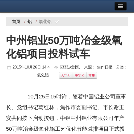
首页
中国有色金属报社主办
广告服务
首页
/
铝
/
氧化铝
要闻
中州铝业50万吨冶金级氧
铜镍铅锌
化铝项目投料试车
铝
稀有稀土
2015年10月26日 14:4
6333次浏览
来源：
焦作日报
分类：
氧化铝
大字号
中字号
常规
有色市场
科技
10月25日15时许，随着中国铝业公司董事
镁钛
长、党组书记葛红林，焦作市委副书记、市长谢玉
地矿 建设
安共同按下启动按钮，中铝中州铝业有限公司年产
50万吨冶金级氧化铝工艺优化节能减排项目正式投
党建工作