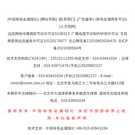
返回顶部
[中国有色金属报社]
-
[网站导航]
-
[联系我们]
-
[广告服务]
-
[有色金属商务平台]
-
[人才招聘]
返回首页
信息网络传播视听节目许可证0108313
广播电视节目制作经营许可证
互联
网新闻信息服务许可证10120170077
京公网安备11010802026470
京ICP
备2021036504号
技术支持热线(7X24小时)：13522111285 内容支持：010-63941034
；运维
支持：010-63971479 (手机)13520882137
客户服务：010-63941034 (手机)13520882137；E-mail：
cnmn@cnmn.com.cn
地址：北京市复兴路乙十二号有色办公大楼613室
本网常年法律顾问——北京市大成律师事务所杨贵生律师 虚假失实报道举报
电话：010-63941034
版权所有:中国有色金属报社
未经书面授权禁止使
用
本站版权声明
技术支持：中国有色金属报社
+86-010-63941034