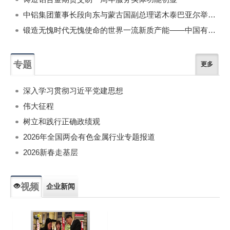
中铝集团董事长段向东与蒙古国副总理诺木泰巴亚尔举行会谈
锻造无愧时代无愧使命的世界一流新质产能——中国有色金属工业的战略应对与破局之道（二）
专题
更多
深入学习贯彻习近平党建思想
伟大征程
树立和践行正确政绩观
2026年全国两会有色金属行业专题报道
2026新春走基层
视频
企业新闻
专题新闻
人物专访