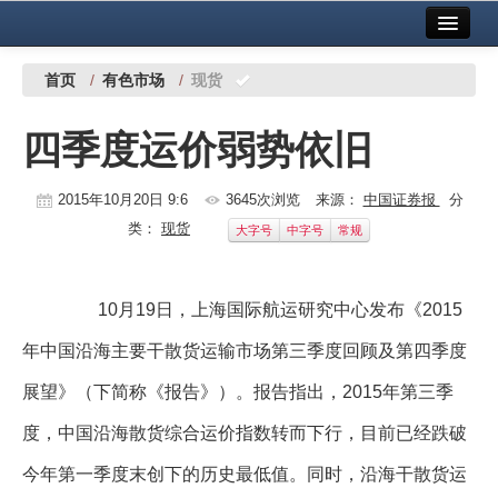
首页
中国有色金属报社主办
广告服务
首页
/
有色市场
/
现货
要闻
四季度运价弱势依旧
铜镍铅锌
2015年10月20日 9:6
3645次浏览
来源：
中国证券报
分
铝
类：
现货
大字号
中字号
常规
稀有稀土
有色市场
10月19日，上海国际航运研究中心发布《2015
科技
年中国沿海主要干散货运输市场第三季度回顾及第四季度
镁钛
展望》（下简称《报告》）。报告指出，2015年第三季
度，中国沿海散货综合运价指数转而下行，目前已经跌破
地矿 建设
今年第一季度末创下的历史最低值。同时，沿海干散货运
党建工作