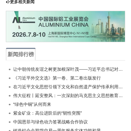
更多相关新闻
新闻排行榜
一周
每月
让中朝传统友谊之树更加根深叶茂——习近平总书记对朝鲜进行国事访问纪实
《习近平外交文选》第一卷、第二卷出版发行
在习近平文化思想引领下文化和自然遗产保护传承利用工作开创新局面
伟大征程丨延安整风：一次深刻的马克思主义思想教育运动
“绿色中铜”从何而来
紫金矿业：高位进阶后的“韧性突围”
中国恩菲与绿色动力签署战略合作协议
铸造铝合金期货交易一周年服务实体功能初显