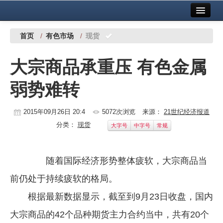
首页
中国有色金属报社主办
广告服务
首页
/
有色市场
/
现货
要闻
大宗商品承重压 有色金属
铜镍铅锌
弱势难转
铝
稀有稀土
2015年09月26日 20:4
5072次浏览
来源：
21世纪经济报道
分类：
现货
大字号
中字号
常规
有色市场
科技
随着国际经济形势整体疲软，大宗商品当
镁钛
前仍处于持续疲软的格局。
地矿 建设
根据最新数据显示，截至到9月23日收盘，国内
大宗商品的42个品种期货主力合约当中，共有20个
党建工作