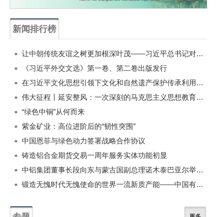
新闻排行榜
一周
每月
让中朝传统友谊之树更加根深叶茂——习近平总书记对朝鲜进行国事访问纪实
《习近平外交文选》第一卷、第二卷出版发行
在习近平文化思想引领下文化和自然遗产保护传承利用工作开创新局面
伟大征程丨延安整风：一次深刻的马克思主义思想教育运动
“绿色中铜”从何而来
紫金矿业：高位进阶后的“韧性突围”
中国恩菲与绿色动力签署战略合作协议
铸造铝合金期货交易一周年服务实体功能初显
中铝集团董事长段向东与蒙古国副总理诺木泰巴亚尔举行会谈
锻造无愧时代无愧使命的世界一流新质产能——中国有色金属工业的战略应对与破局之道（二）
专题
更多