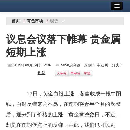
首页
中国有色金属报社主办
广告服务
首页
/
有色市场
/
现货
要闻
议息会议落下帷幕 贵金属
铜镍铅锌
短期上涨
铝
稀有稀土
2015年09月19日 12:36
5058次浏览
来源：
中证网
分类：
现货
大字号
中字号
常规
有色市场
科技
17日，黄金白银上涨，各自收成一根中阳
镁钛
线，白银反弹来之不易，在前期将近半个月的盘整
地矿 建设
后，迎来到了价格的上涨，黄金盘整数日，不过，
却是在前期低点上的反弹，由此，我们也可以判
党建工作