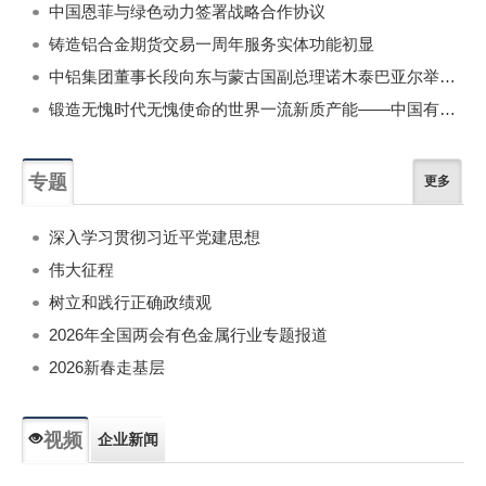
中国恩菲与绿色动力签署战略合作协议
铸造铝合金期货交易一周年服务实体功能初显
中铝集团董事长段向东与蒙古国副总理诺木泰巴亚尔举行会谈
锻造无愧时代无愧使命的世界一流新质产能——中国有色金属工业的战略应对与破局之道（二）
专题
更多
深入学习贯彻习近平党建思想
伟大征程
树立和践行正确政绩观
2026年全国两会有色金属行业专题报道
2026新春走基层
视频
企业新闻
专题新闻
人物专访