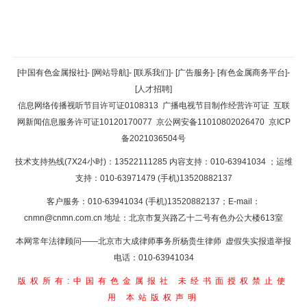
返回顶部
[中国有色金属报社]
-
[网站导航]
-
[联系我们]
-
[广告服务]
-
[有色金属商务平台]
-
[人才招聘]
返回首页
信息网络传播视听节目许可证0108313
广播电视节目制作经营许可证
互联
网新闻信息服务许可证10120170077
京公网安备11010802026470
京ICP
备2021036504号
技术支持热线(7X24小时)：13522111285 内容支持：010-63941034
；运维
支持：010-63971479 (手机)13520882137
客户服务：010-63941034 (手机)13520882137；E-mail：
cnmn@cnmn.com.cn
地址：北京市复兴路乙十二号有色办公大楼613室
本网常年法律顾问——北京市大成律师事务所杨贵生律师 虚假失实报道举报
电话：010-63941034
版权所有:中国有色金属报社
未经书面授权禁止使
用
本站版权声明