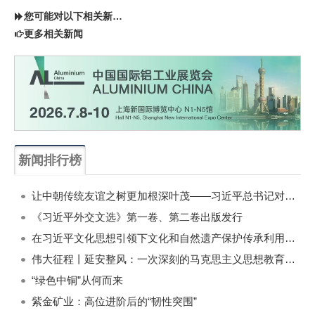
您可能对以下相关新闻同样感兴趣
更多相关新闻
新闻排行榜
一周
每月
让中朝传统友谊之树更加根深叶茂——习近平总书记对朝鲜进行国事访问纪实
《习近平外交文选》第一卷、第二卷出版发行
在习近平文化思想引领下文化和自然遗产保护传承利用工作开创新局面
伟大征程丨延安整风：一次深刻的马克思主义思想教育运动
“绿色中铜”从何而来
紫金矿业：高位进阶后的“韧性突围”