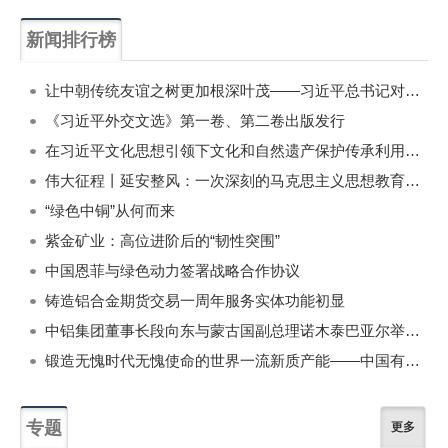
新闻排行榜
一周
每月
让中朝传统友谊之树更加根深叶茂——习近平总书记对朝鲜进行国事访问纪实
《习近平外交文选》第一卷、第二卷出版发行
在习近平文化思想引领下文化和自然遗产保护传承利用工作开创新局面
伟大征程丨延安整风：一次深刻的马克思主义思想教育运动
“绿色中铜”从何而来
紫金矿业：高位进阶后的“韧性突围”
中国恩菲与绿色动力签署战略合作协议
铸造铝合金期货交易一周年服务实体功能初显
中铝集团董事长段向东与蒙古国副总理诺木泰巴亚尔举行会谈
锻造无愧时代无愧使命的世界一流新质产能——中国有色金属工业的战略应对与破局之道（二）
专题
更多