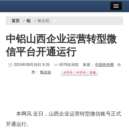
首页
中国有色金属报社主办
广告服务
首页
/
铝
/
氧化铝
要闻
中铝山西企业运营转型微
铜镍铅锌
信平台开通运行
铝
稀有稀土
2015年09月16日 9:26
6579次浏览
来源：
中国有色网
分
类：
氧化铝
大字号
中字号
常规
有色市场
科技
镁钛
地矿 建设
本网讯 近日，山西企业运营转型微信账号正式
开通运行。
党建工作