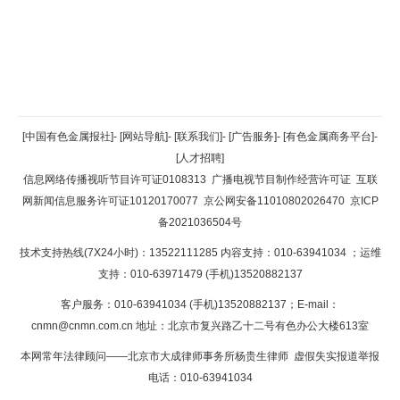
返回顶部
[中国有色金属报社]
-
[网站导航]
-
[联系我们]
-
[广告服务]
-
[有色金属商务平台]
-
[人才招聘]
返回首页
信息网络传播视听节目许可证0108313
广播电视节目制作经营许可证
互联
网新闻信息服务许可证10120170077
京公网安备11010802026470
京ICP
备2021036504号
技术支持热线(7X24小时)：13522111285 内容支持：010-63941034
；运维
支持：010-63971479 (手机)13520882137
客户服务：010-63941034 (手机)13520882137；E-mail：
cnmn@cnmn.com.cn
地址：北京市复兴路乙十二号有色办公大楼613室
本网常年法律顾问——北京市大成律师事务所杨贵生律师 虚假失实报道举报
电话：010-63941034