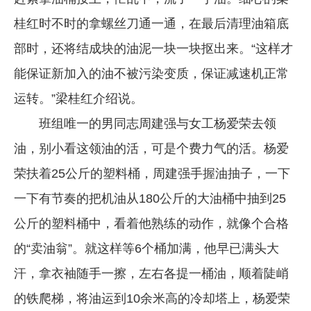
桂红时不时的拿螺丝刀通一通，在最后清理油箱底
部时，还将结成块的油泥一块一块抠出来。“这样才
能保证新加入的油不被污染变质，保证减速机正常
运转。”梁桂红介绍说。
班组唯一的男同志周建强与女工杨爱荣去领
油，别小看这领油的活，可是个费力气的活。杨爱
荣扶着25公斤的塑料桶，周建强手握油抽子，一下
一下有节奏的把机油从180公斤的大油桶中抽到25
公斤的塑料桶中，看着他熟练的动作，就像个合格
的“卖油翁”。就这样等6个桶加满，他早已满头大
汗，拿衣袖随手一擦，左右各提一桶油，顺着陡峭
的铁爬梯，将油运到10余米高的冷却塔上，杨爱荣