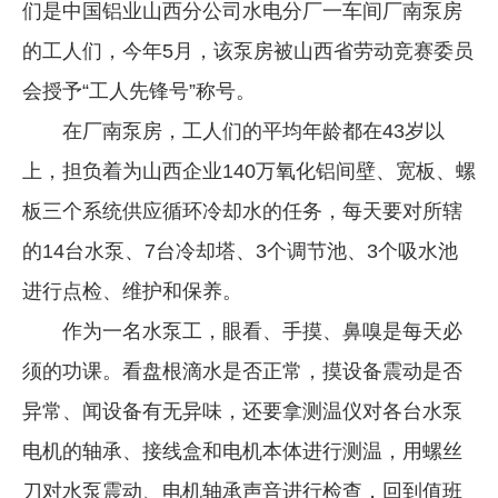
们是中国铝业山西分公司水电分厂一车间厂南泵房
企业文化
的工人们，今年5月，该泵房被山西省劳动竞赛委员
《资源再生》杂志
会授予“工人先锋号”称号。
行情报价
在厂南泵房，工人们的平均年龄都在43岁以
上，担负着为山西企业140万氧化铝间壁、宽板、螺
数字报
板三个系统供应循环冷却水的任务，每天要对所辖
的14台水泵、7台冷却塔、3个调节池、3个吸水池
进行点检、维护和保养。
作为一名水泵工，眼看、手摸、鼻嗅是每天必
须的功课。看盘根滴水是否正常，摸设备震动是否
异常、闻设备有无异味，还要拿测温仪对各台水泵
电机的轴承、接线盒和电机本体进行测温，用螺丝
刀对水泵震动、电机轴承声音进行检查，回到值班