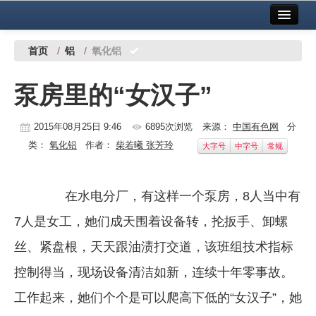
首页
中国有色金属报社主办
广告服务
首页
/
铝
/
氧化铝
要闻
泵房里的“女汉子”
铜镍铅锌
2015年08月25日 9:46
6895次浏览
来源：
中国有色网
分
铝
类：
氧化铝
作者：
柴若曦 张芳玲
大字号
中字号
常规
稀有稀土
有色市场
在水电分厂，有这样一个泵房，8人当中有
科技
7人是女工，她们成天围着设备转，抡扳手、卸螺
丝、紧盘根，天天跟油渍打交道，该班组技术指标
镁钛
控制得当，现场设备清洁如新，连续十年零事故。
地矿 建设
工作起来，她们个个是可以爬高下低的“女汉子”，她
党建工作