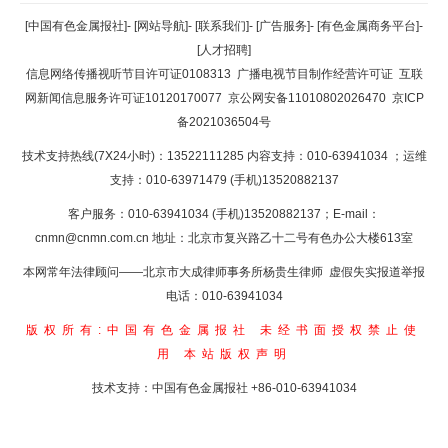
返回顶部
[中国有色金属报社]
-
[网站导航]
-
[联系我们]
-
[广告服务]
-
[有色金属商务平台]
-
[人才招聘]
返回首页
信息网络传播视听节目许可证0108313
广播电视节目制作经营许可证
互联
网新闻信息服务许可证10120170077
京公网安备11010802026470
京ICP
备2021036504号
技术支持热线(7X24小时)：13522111285 内容支持：010-63941034
；运维
支持：010-63971479 (手机)13520882137
客户服务：010-63941034 (手机)13520882137；E-mail：
cnmn@cnmn.com.cn
地址：北京市复兴路乙十二号有色办公大楼613室
本网常年法律顾问——北京市大成律师事务所杨贵生律师 虚假失实报道举报
电话：010-63941034
版权所有:中国有色金属报社
未经书面授权禁止使
用
本站版权声明
技术支持：中国有色金属报社
+86-010-63941034