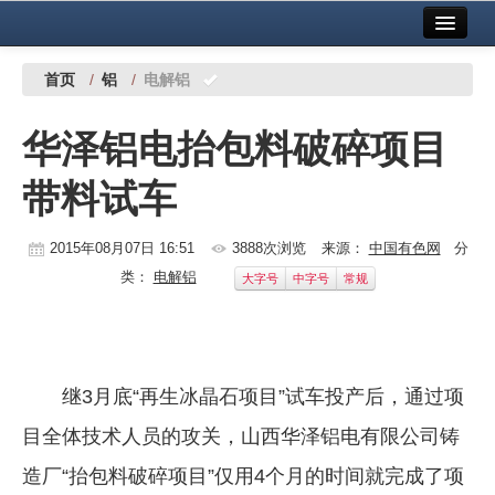
首页
中国有色金属报社主办
广告服务
首页
/
铝
/
电解铝
要闻
华泽铝电抬包料破碎项目
铜镍铅锌
带料试车
铝
稀有稀土
2015年08月07日 16:51
3888次浏览
来源：
中国有色网
分
类：
电解铝
大字号
中字号
常规
有色市场
科技
镁钛
继3月底“再生冰晶石项目”试车投产后，通过项
地矿 建设
目全体技术人员的攻关，山西华泽铝电有限公司铸
造厂“抬包料破碎项目”仅用4个月的时间就完成了项
党建工作