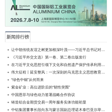
新闻排行榜
一周
每月
让中朝传统友谊之树更加根深叶茂——习近平总书记对朝鲜进行国事访问纪实
《习近平外交文选》第一卷、第二卷出版发行
在习近平文化思想引领下文化和自然遗产保护传承利用工作开创新局面
伟大征程丨延安整风：一次深刻的马克思主义思想教育运动
“绿色中铜”从何而来
紫金矿业：高位进阶后的“韧性突围”
中国恩菲与绿色动力签署战略合作协议
铸造铝合金期货交易一周年服务实体功能初显
中铝集团董事长段向东与蒙古国副总理诺木泰巴亚尔举行会谈