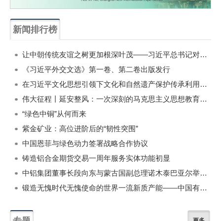
新闻排行榜
一周
每月
让中朝传统友谊之树更加根深叶茂——习近平总书记对朝鲜进行国事访问纪实
《习近平外交文选》第一卷、第二卷出版发行
在习近平文化思想引领下文化和自然遗产保护传承利用工作开创新局面
伟大征程丨延安整风：一次深刻的马克思主义思想教育运动
“绿色中铜”从何而来
紫金矿业：高位进阶后的“韧性突围”
中国恩菲与绿色动力签署战略合作协议
铸造铝合金期货交易一周年服务实体功能初显
中铝集团董事长段向东与蒙古国副总理诺木泰巴亚尔举行会谈
锻造无愧时代无愧使命的世界一流新质产能——中国有色金属工业的战略应对与破局之道（二）
专题
更多