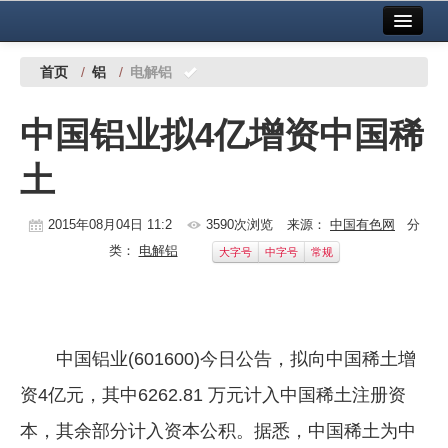
首页
中国有色金属报社主办
广告服务
首页
/
铝
/
电解铝
要闻
中国铝业拟4亿增资中国稀
铜镍铅锌
土
铝
稀有稀土
2015年08月04日 11:2
3590次浏览
来源：
中国有色网
分
类：
电解铝
大字号
中字号
常规
有色市场
科技
镁钛
中国铝业(601600)今日公告，拟向中国稀土增
地矿 建设
资4亿元，其中6262.81 万元计入中国稀土注册资
本，其余部分计入资本公积。据悉，中国稀土为中
党建工作