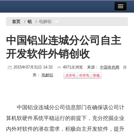
首页
中国有色金属报社主办
广告服务
首页
/
铝
/
电解铝
要闻
中国铝业连城分公司自主
铜镍铅锌
开发软件外销创收
铝
稀有稀土
2015年07月31日 14:32
4071次浏览
来源：
中国有色网
分
类：
电解铝
大字号
中字号
常规
有色市场
科技
镁钛
中国铝业连城分公司信息部门在确保该公司计
地矿 建设
算机软硬件系统平稳运行的前提下，充分挖掘企业
内外对软件的潜在需求，积极自主开发软件，提升
党建工作