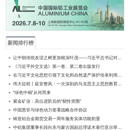
新闻排行榜
一周
每月
让中朝传统友谊之树更加根深叶茂——习近平总书记对朝鲜进行国事访问纪实
《习近平外交文选》第一卷、第二卷出版发行
在习近平文化思想引领下文化和自然遗产保护传承利用工作开创新局面
伟大征程丨延安整风：一次深刻的马克思主义思想教育运动
“绿色中铜”从何而来
紫金矿业：高位进阶后的“韧性突围”
中国恩菲与绿色动力签署战略合作协议
铸造铝合金期货交易一周年服务实体功能初显
中铝集团董事长段向东与蒙古国副总理诺木泰巴亚尔举行会谈