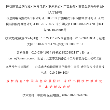
返回顶部
[中国有色金属报社]
-
[网站导航]
-
[联系我们]
-
[广告服务]
-
[有色金属商务平台]
-
[人才招聘]
返回首页
信息网络传播视听节目许可证0108313
广播电视节目制作经营许可证
互联
网新闻信息服务许可证10120170077
京公网安备11010802026470
京ICP
备2021036504号
技术支持热线(7X24小时)：13522111285 内容支持：010-63941034
；运维
支持：010-63971479 (手机)13520882137
客户服务：010-63941034 (手机)13520882137；E-mail：
cnmn@cnmn.com.cn
地址：北京市复兴路乙十二号有色办公大楼613室
本网常年法律顾问——北京市大成律师事务所杨贵生律师 虚假失实报道举报
电话：010-63941034
版权所有:中国有色金属报社
未经书面授权禁止使
用
本站版权声明
技术支持：中国有色金属报社
+86-010-63941034