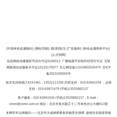
返回顶部
[中国有色金属报社]
-
[网站导航]
-
[联系我们]
-
[广告服务]
-
[有色金属商务平台]
-
[人才招聘]
返回首页
信息网络传播视听节目许可证0108313
广播电视节目制作经营许可证
互联
网新闻信息服务许可证10120170077
京公网安备11010802026470
京ICP
备2021036504号
技术支持热线(7X24小时)：13522111285 内容支持：010-63941034
；运维
支持：010-63971479 (手机)13520882137
客户服务：010-63941034 (手机)13520882137；E-mail：
cnmn@cnmn.com.cn
地址：北京市复兴路乙十二号有色办公大楼613室
本网常年法律顾问——北京市大成律师事务所杨贵生律师 虚假失实报道举报