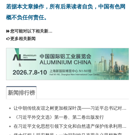
若据本文章操作，所有后果读者自负，中国有色网
概不负任何责任。
您可能对以下相关新闻同样感兴趣
更多相关新闻
新闻排行榜
一周
每月
让中朝传统友谊之树更加根深叶茂——习近平总书记对朝鲜进行国事访问纪实
《习近平外交文选》第一卷、第二卷出版发行
在习近平文化思想引领下文化和自然遗产保护传承利用工作开创新局面