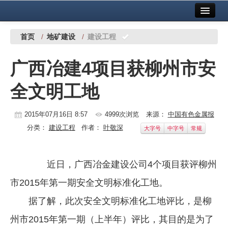
首页
中国有色金属报社主办
广告服务
首页
/
地矿建设
/
建设工程
要闻
广西冶建4项目获柳州市安
铜镍铅锌
全文明工地
铝
稀有稀土
2015年07月16日 8:57
4999次浏览
来源：
中国有色金属报
分类：
建设工程
作者：
叶敬深
大字号
中字号
常规
有色市场
科技
近日，广西冶金建设公司4个项目获评柳州
镁钛
市2015年第一期安全文明标准化工地。
地矿 建设
据了解，此次安全文明标准化工地评比，是柳
州市2015年第一期（上半年）评比，其目的是为了
党建工作