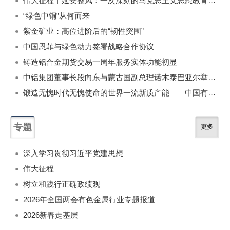
伟大征程丨延安整风：一次深刻的马克思主义思想教育运动
“绿色中铜”从何而来
紫金矿业：高位进阶后的“韧性突围”
中国恩菲与绿色动力签署战略合作协议
铸造铝合金期货交易一周年服务实体功能初显
中铝集团董事长段向东与蒙古国副总理诺木泰巴亚尔举行会谈
锻造无愧时代无愧使命的世界一流新质产能——中国有色金属工业的战略应对与破局之道（二）
专题
更多
深入学习贯彻习近平党建思想
伟大征程
树立和践行正确政绩观
2026年全国两会有色金属行业专题报道
2026新春走基层