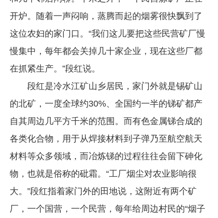
开炉。随着一声闷响，蒸腾而起的烟雾很快飘到了
这位农妇的家门口。“我们这儿要把这些民营矿厂慢
慢集中，每年都会关掉几十家企业，现在这些厂都
在抓紧生产。”段红说。
段红是冷水江矿山乡居民，家门外就是锡矿山
的北矿，一度全球约30%、全国约一半的锑矿都产
自其周边几平方千米的范围。而有色金属锑合成的
各类化合物，用于从焊接材料到子弹乃至航空航天
材料等众多领域，而冶炼锑的过程往往会留下砷化
物，也就是俗称的砒霜。“工厂烟尘对农业影响很
大。”段红指着家门外的田地说，这附近有两个矿
厂，一个国营，一个民营，每年给周边村民的“烟子