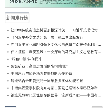
新闻排行榜
一周
每月
让中朝传统友谊之树更加根深叶茂——习近平总书记对朝鲜进行国事访问纪实
《习近平外交文选》第一卷、第二卷出版发行
在习近平文化思想引领下文化和自然遗产保护传承利用工作开创新局面
伟大征程丨延安整风：一次深刻的马克思主义思想教育运动
“绿色中铜”从何而来
紫金矿业：高位进阶后的“韧性突围”
中国恩菲与绿色动力签署战略合作协议
铸造铝合金期货交易一周年服务实体功能初显
中铝集团董事长段向东与蒙古国副总理诺木泰巴亚尔举行会谈
锻造无愧时代无愧使命的世界一流新质产能——中国有色金属工业的战略应对与破局之道（二）