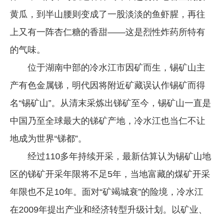
黄瓜，到半山腰则变成了一股淡淡的鱼虾腥，再往
企业文化
上又有一阵杏仁糖的香甜——这是烈性炸药所特有
《资源再生》杂志
的气味。
行情报价
位于湖南中部的冷水江市因矿而生，锡矿山主
数字报
产有色金属锑，明代因将附近矿藏误认作锡矿而得
名“锡矿山”。从清末采炼出锑矿至今，锡矿山一直是
中国乃至全球最大的锑矿产地，冷水江也当仁不让
地成为世界“锑都”。
经过110多年持续开采，最新估算认为锡矿山地
区的锑矿开采年限将不足5年，当地富藏的煤矿开采
年限也不足10年。面对“矿竭城衰”的险境，冷水江
在2009年提出产业和经济转型升级计划。以矿业、