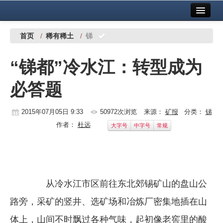
首页
中国有色金属报社主办
广告服务
首页
/
稀有稀土
/
锑
要闻
“锑都”冷水江：转型成为
铜镍铅锌
必答题
铝
稀有稀土
2015年07月05日 9:33
50972次浏览
来源：
矿报
分类：
锑
作者：
杜远
大字号
中字号
常规
有色市场
科技
镁钛
从冷水江市区前往东北郊锡矿山的盘山公
地矿 建设
路旁，采矿的竖井、选矿场和冶炼厂密集地插在山
党建工作
体上，山间不时飘过各种气味，起初像老窖里的酸