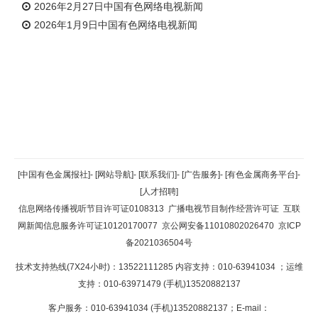
2026年2月27日中国有色网络电视新闻
2026年1月9日中国有色网络电视新闻
返回顶部
[中国有色金属报社]
-
[网站导航]
-
[联系我们]
-
[广告服务]
-
[有色金属商务平台]
-
[人才招聘]
返回首页
信息网络传播视听节目许可证0108313
广播电视节目制作经营许可证
互联
网新闻信息服务许可证10120170077
京公网安备11010802026470
京ICP
备2021036504号
技术支持热线(7X24小时)：13522111285 内容支持：010-63941034
；运维
支持：010-63971479 (手机)13520882137
客户服务：010-63941034 (手机)13520882137；E-mail：