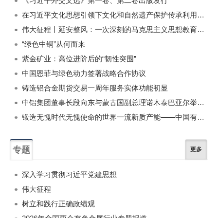
《习近平外交文选》第一卷、第二卷出版发行
在习近平文化思想引领下文化和自然遗产保护传承利用工作开创新局面
伟大征程丨延安整风：一次深刻的马克思主义思想教育运动
“绿色中铜”从何而来
紫金矿业：高位进阶后的“韧性突围”
中国恩菲与绿色动力签署战略合作协议
铸造铝合金期货交易一周年服务实体功能初显
中铝集团董事长段向东与蒙古国副总理诺木泰巴亚尔举行会谈
锻造无愧时代无愧使命的世界一流新质产能——中国有色金属工业的战略应对与破局之道（二）
专题
更多
深入学习贯彻习近平党建思想
伟大征程
树立和践行正确政绩观