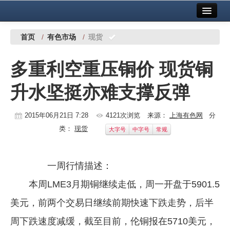
首页
中国有色金属报社主办
广告服务
首页
/
有色市场
/
现货
要闻
多重利空重压铜价 现货铜
铜镍铅锌
升水坚挺亦难支撑反弹
铝
稀有稀土
2015年06月21日 7:28
4121次浏览
来源：
上海有色网
分
类：
现货
大字号
中字号
常规
有色市场
科技
一周行情描述：
镁钛
本周LME3月期铜继续走低，周一开盘于5901.5
地矿 建设
美元，前两个交易日继续前期快速下跌走势，后半
周下跌速度减缓，截至目前，伦铜报在5710美元，
党建工作