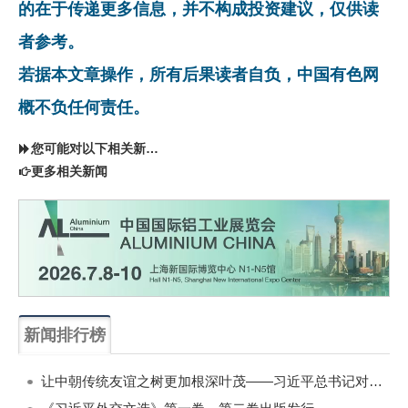
的在于传递更多信息，并不构成投资建议，仅供读
者参考。
若据本文章操作，所有后果读者自负，中国有色网
概不负任何责任。
您可能对以下相关新闻同样感兴趣
更多相关新闻
新闻排行榜
一周
每月
让中朝传统友谊之树更加根深叶茂——习近平总书记对朝鲜进行国事访问纪实