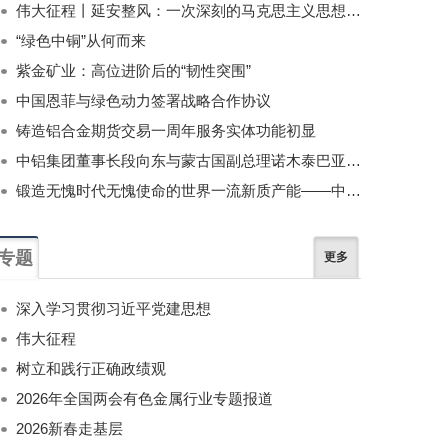
伟大征程丨延安整风：一次深刻的马克思主义思想教育运动
“绿色中铜”从何而来
紫金矿业：高位进阶后的“韧性突围”
中国恩菲与绿色动力签署战略合作协议
铸造铝合金期货交易一周年服务实体功能初显
中铝集团董事长段向东与蒙古国副总理诺木泰巴亚尔举行会谈
锻造无愧时代无愧使命的世界一流新质产能——中国有色金属工业的战略应对与破局之道（二）
专题
更多
深入学习贯彻习近平党建思想
伟大征程
树立和践行正确政绩观
2026年全国两会有色金属行业专题报道
2026新春走基层