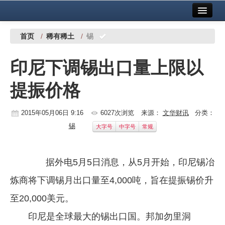
首页
中国有色金属报社主办
广告服务
首页
/
稀有稀土
/
锡
要闻
印尼下调锡出口量上限以
铜镍铅锌
提振价格
铝
稀有稀土
2015年05月06日 9:16
6027次浏览
来源：
文华财讯
分类：
锡
大字号
中字号
常规
有色市场
科技
据外电5月5日消息，从5月开始，印尼锡冶
镁钛
炼商将下调锡月出口量至4,000吨，旨在提振锡价升
地矿 建设
至20,000美元。
印尼是全球最大的锡出口国。邦加勿里洞
党建工作