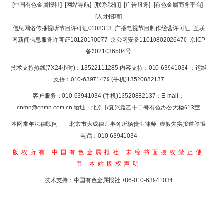
返回顶部
[中国有色金属报社]
-
[网站导航]
-
[联系我们]
-
[广告服务]
-
[有色金属商务平台]
-
[人才招聘]
返回首页
信息网络传播视听节目许可证0108313
广播电视节目制作经营许可证
互联
网新闻信息服务许可证10120170077
京公网安备11010802026470
京ICP
备2021036504号
技术支持热线(7X24小时)：13522111285 内容支持：010-63941034
；运维
支持：010-63971479 (手机)13520882137
客户服务：010-63941034 (手机)13520882137；E-mail：
cnmn@cnmn.com.cn
地址：北京市复兴路乙十二号有色办公大楼613室
本网常年法律顾问——北京市大成律师事务所杨贵生律师 虚假失实报道举报
电话：010-63941034
版权所有:中国有色金属报社
未经书面授权禁止使
用
本站版权声明
技术支持：中国有色金属报社
+86-010-63941034