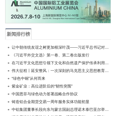
新闻排行榜
一周
每月
让中朝传统友谊之树更加根深叶茂——习近平总书记对朝鲜进行国事访问纪实
《习近平外交文选》第一卷、第二卷出版发行
在习近平文化思想引领下文化和自然遗产保护传承利用工作开创新局面
伟大征程丨延安整风：一次深刻的马克思主义思想教育运动
“绿色中铜”从何而来
紫金矿业：高位进阶后的“韧性突围”
中国恩菲与绿色动力签署战略合作协议
铸造铝合金期货交易一周年服务实体功能初显
中铝集团董事长段向东与蒙古国副总理诺木泰巴亚尔举行会谈