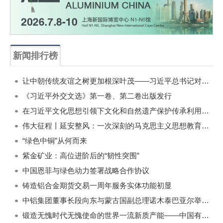
新闻排行榜
一周
每月
让中朝传统友谊之树更加根深叶茂——习近平总书记对朝鲜进行国事访问纪实
《习近平外交文选》第一卷、第二卷出版发行
在习近平文化思想引领下文化和自然遗产保护传承利用工作开创新局面
伟大征程丨延安整风：一次深刻的马克思主义思想教育运动
“绿色中铜”从何而来
紫金矿业：高位进阶后的“韧性突围”
中国恩菲与绿色动力签署战略合作协议
铸造铝合金期货交易一周年服务实体功能初显
中铝集团董事长段向东与蒙古国副总理诺木泰巴亚尔举行会谈
锻造无愧时代无愧使命的世界一流新质产能——中国有色金属工业的战略应对与破局之道（二）