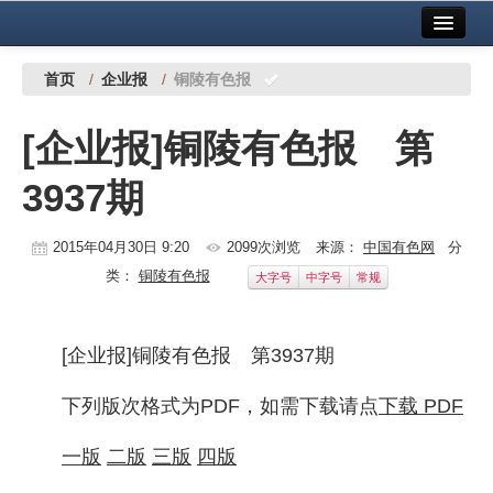
首页
中国有色金属报社主办
广告服务
首页
/
企业报
/
铜陵有色报
要闻
[企业报]铜陵有色报 第
铜镍铅锌
3937期
铝
稀有稀土
2015年04月30日 9:20
2099次浏览
来源：
中国有色网
分
类：
铜陵有色报
大字号
中字号
常规
有色市场
科技
[企业报]铜陵有色报 第3937期
镁钛
下列版次格式为PDF，如需下载请点
下载 PDF
地矿 建设
一版
二版
三版
四版
党建工作