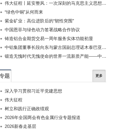
伟大征程丨延安整风：一次深刻的马克思主义思想教育运动
“绿色中铜”从何而来
紫金矿业：高位进阶后的“韧性突围”
中国恩菲与绿色动力签署战略合作协议
铸造铝合金期货交易一周年服务实体功能初显
中铝集团董事长段向东与蒙古国副总理诺木泰巴亚尔举行会谈
锻造无愧时代无愧使命的世界一流新质产能——中国有色金属工业的战略应对与破局之道（二）
专题
更多
深入学习贯彻习近平党建思想
伟大征程
树立和践行正确政绩观
2026年全国两会有色金属行业专题报道
2026新春走基层