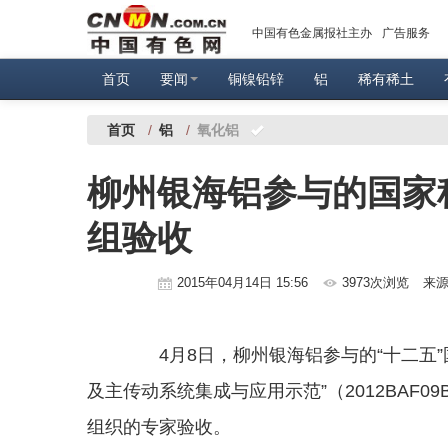
中国有色金属报社主办
广告服务
首页
要闻
铜镍铅锌
铝
稀有稀土
首页
/
铝
/
氧化铝
柳州银海铝参与的国家
组验收
2015年04月14日 15:56
3973次浏览
来
4月8日，柳州银海铝参与的“十二五”
及主传动系统集成与应用示范”（2012BAF
组织的专家验收。