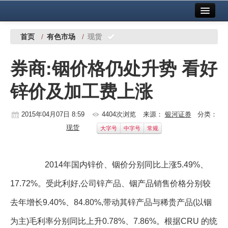
首页
中国有色金属报社主办
广告服务
首页
/
有色市场
/
现货
要闻
券商:铟价格仍处升势 看好
铜镍铅锌
锌价及加工费上涨
铝
稀有稀土
2015年04月07日 8:59
4404次浏览
来源：
银河证券
分类：
现货
大字号
中字号
常规
有色市场
科技
2014年国内锌价、铟价分别同比上涨5.49%、
镁钛
17.72%。受此利好,公司锌产品、铟产品销售价格分别较
地矿 建设
去年增长9.40%、84.80%,带动其锌产品与稀贵产品(以铟
党建工作
为主)毛利率分别同比上升0.78%、7.86%。根据CRU 的统