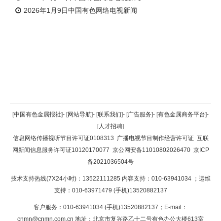
2026年1月9日中国有色网络电视新闻
返回顶部
[中国有色金属报社]
-
[网站导航]
-
[联系我们]
-
[广告服务]
-
[有色金属商务平台]
-
[人才招聘]
返回首页
信息网络传播视听节目许可证0108313
广播电视节目制作经营许可证
互联
网新闻信息服务许可证10120170077
京公网安备11010802026470
京ICP
备2021036504号
技术支持热线(7X24小时)：13522111285 内容支持：010-63941034
；运维
支持：010-63971479 (手机)13520882137
客户服务：010-63941034 (手机)13520882137；E-mail：
cnmn@cnmn.com.cn
地址：北京市复兴路乙十二号有色办公大楼613室