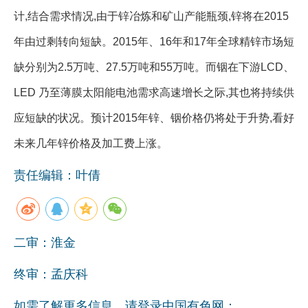
计,结合需求情况,由于锌冶炼和矿山产能瓶颈,锌将在2015
企业文化
年由过剩转向短缺。2015年、16年和17年全球精锌市场短
《资源再生》杂志
缺分别为2.5万吨、27.5万吨和55万吨。而铟在下游LCD、
行情报价
LED 乃至薄膜太阳能电池需求高速增长之际,其也将持续供
数字报
应短缺的状况。预计2015年锌、铟价格仍将处于升势,看好
未来几年锌价格及加工费上涨。
责任编辑：叶倩
二审：淮金
终审：孟庆科
如需了解更多信息，请登录中国有色网：