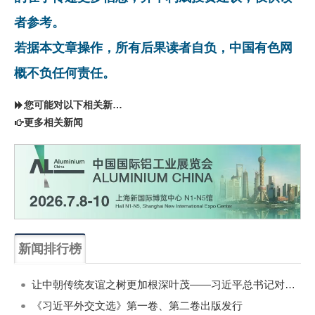
者参考。
若据本文章操作，所有后果读者自负，中国有色网
概不负任何责任。
您可能对以下相关新闻同样感兴趣
更多相关新闻
新闻排行榜
一周
每月
让中朝传统友谊之树更加根深叶茂——习近平总书记对朝鲜进行国事访问纪实
《习近平外交文选》第一卷、第二卷出版发行