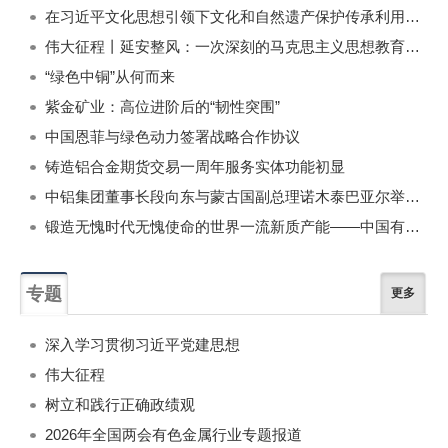
在习近平文化思想引领下文化和自然遗产保护传承利用工作开创新局面
伟大征程丨延安整风：一次深刻的马克思主义思想教育运动
“绿色中铜”从何而来
紫金矿业：高位进阶后的“韧性突围”
中国恩菲与绿色动力签署战略合作协议
铸造铝合金期货交易一周年服务实体功能初显
中铝集团董事长段向东与蒙古国副总理诺木泰巴亚尔举行会谈
锻造无愧时代无愧使命的世界一流新质产能——中国有色金属工业的战略应对与破局之道（二）
专题
更多
深入学习贯彻习近平党建思想
伟大征程
树立和践行正确政绩观
2026年全国两会有色金属行业专题报道