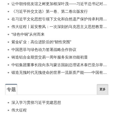
让中朝传统友谊之树更加根深叶茂——习近平总书记对朝鲜进行国事访问纪实
《习近平外交文选》第一卷、第二卷出版发行
在习近平文化思想引领下文化和自然遗产保护传承利用工作开创新局面
伟大征程丨延安整风：一次深刻的马克思主义思想教育运动
“绿色中铜”从何而来
紫金矿业：高位进阶后的“韧性突围”
中国恩菲与绿色动力签署战略合作协议
铸造铝合金期货交易一周年服务实体功能初显
中铝集团董事长段向东与蒙古国副总理诺木泰巴亚尔举行会谈
锻造无愧时代无愧使命的世界一流新质产能——中国有色金属工业的战略应对与破局之道（二）
专题
更多
深入学习贯彻习近平党建思想
伟大征程