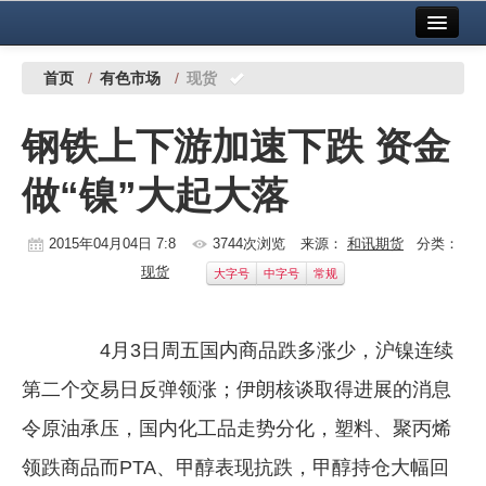
首页
中国有色金属报社主办
广告服务
首页
/
有色市场
/
现货
要闻
钢铁上下游加速下跌 资金
铜镍铅锌
做“镍”大起大落
铝
稀有稀土
2015年04月04日 7:8
3744次浏览
来源：
和讯期货
分类：
现货
大字号
中字号
常规
有色市场
科技
4月3日周五国内商品跌多涨少，沪镍连续
镁钛
第二个交易日反弹领涨；伊朗核谈取得进展的消息
地矿 建设
令原油承压，国内化工品走势分化，塑料、聚丙烯
领跌商品而PTA、甲醇表现抗跌，甲醇持仓大幅回
党建工作