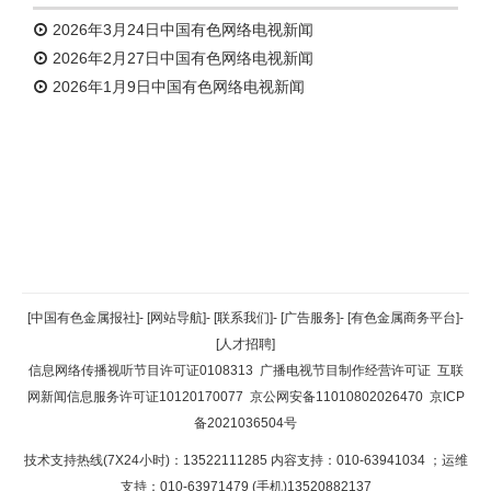
2026年3月24日中国有色网络电视新闻
2026年2月27日中国有色网络电视新闻
2026年1月9日中国有色网络电视新闻
返回顶部
[中国有色金属报社]
-
[网站导航]
-
[联系我们]
-
[广告服务]
-
[有色金属商务平台]
-
[人才招聘]
返回首页
信息网络传播视听节目许可证0108313
广播电视节目制作经营许可证
互联
网新闻信息服务许可证10120170077
京公网安备11010802026470
京ICP
备2021036504号
技术支持热线(7X24小时)：13522111285 内容支持：010-63941034
；运维
支持：010-63971479 (手机)13520882137