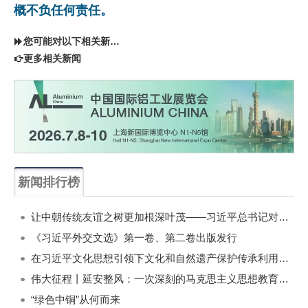
概不负任何责任。
您可能对以下相关新闻同样感兴趣
更多相关新闻
新闻排行榜
一周
每月
让中朝传统友谊之树更加根深叶茂——习近平总书记对朝鲜进行国事访问纪实
《习近平外交文选》第一卷、第二卷出版发行
在习近平文化思想引领下文化和自然遗产保护传承利用工作开创新局面
伟大征程丨延安整风：一次深刻的马克思主义思想教育运动
“绿色中铜”从何而来