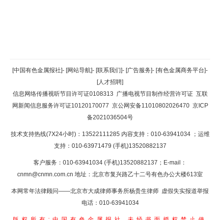
返回顶部
[中国有色金属报社]
-
[网站导航]
-
[联系我们]
-
[广告服务]
-
[有色金属商务平台]
-
[人才招聘]
返回首页
信息网络传播视听节目许可证0108313
广播电视节目制作经营许可证
互联
网新闻信息服务许可证10120170077
京公网安备11010802026470
京ICP
备2021036504号
技术支持热线(7X24小时)：13522111285 内容支持：010-63941034
；运维
支持：010-63971479 (手机)13520882137
客户服务：010-63941034 (手机)13520882137；E-mail：
cnmn@cnmn.com.cn
地址：北京市复兴路乙十二号有色办公大楼613室
本网常年法律顾问——北京市大成律师事务所杨贵生律师 虚假失实报道举报
电话：010-63941034
版权所有:中国有色金属报社
未经书面授权禁止使