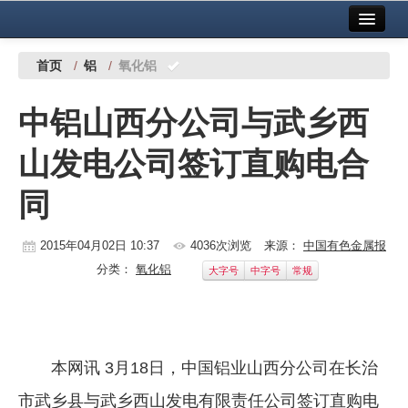
首页
中国有色金属报社主办
广告服务
首页
/
铝
/
氧化铝
要闻
中铝山西分公司与武乡西
铜镍铅锌
山发电公司签订直购电合
铝
同
稀有稀土
有色市场
2015年04月02日 10:37
4036次浏览
来源：
中国有色金属报
分类：
氧化铝
大字号
中字号
常规
科技
镁钛
地矿 建设
本网讯 3月18日，中国铝业山西分公司在长治
党建工作
市武乡县与武乡西山发电有限责任公司签订直购电