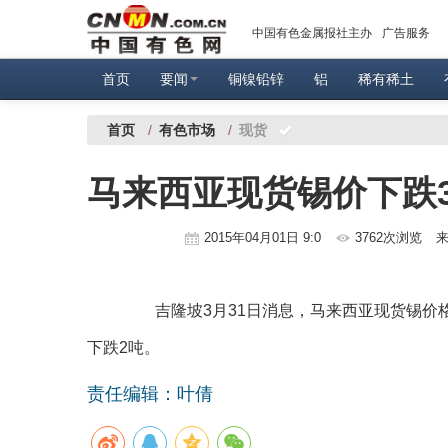
中国有色金属报社主办
广告服务
首页
要闻
铜镍铅锌
铝
稀有稀土
首页
/
有色市场
/
现货
马来西亚现货锡价下跌3
2015年04月01日 9:0
3762次浏览
来
吉隆坡3月31日消息，马来西亚现货锡价格周
下跌2吨。
责任编辑：叶倩