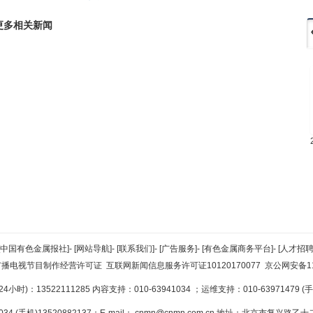
更多相关新闻
[中国有色金属报社]
-
[网站导航]
-
[联系我们]
-
[广告服务]
-
[有色金属商务平台]
-
[人才招聘
广播电视节目制作经营许可证
互联网新闻信息服务许可证10120170077
京公网安备110
小时)：13522111285 内容支持：010-63941034
；运维支持：010-63971479 (手机
34 (手机)13520882137；E-mail：
cnmn@cnmn.com.cn
地址：北京市复兴路乙十二