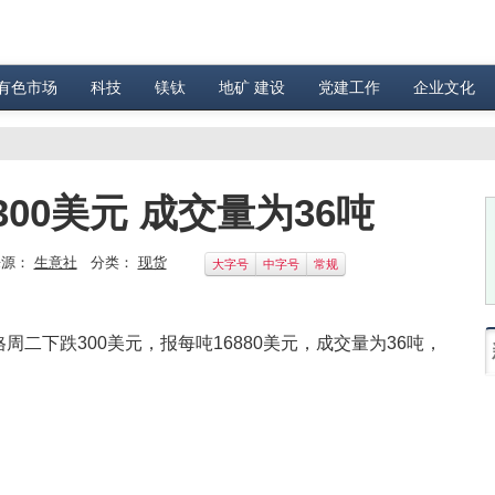
有色市场
科技
镁钛
地矿 建设
党建工作
企业文化
00美元 成交量为36吨
源：
生意社
分类：
现货
大字号
中字号
常规
二下跌300美元，报每吨16880美元，成交量为36吨，