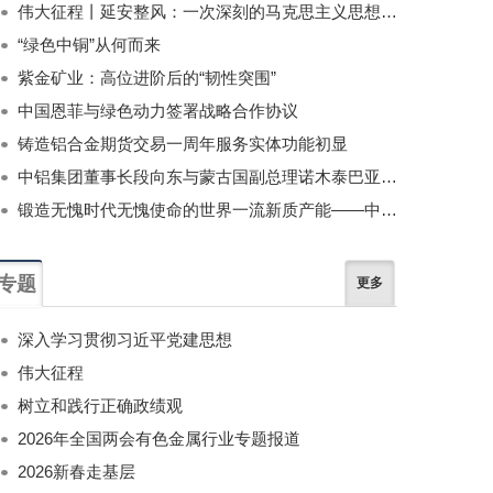
伟大征程丨延安整风：一次深刻的马克思主义思想教育运动
“绿色中铜”从何而来
紫金矿业：高位进阶后的“韧性突围”
中国恩菲与绿色动力签署战略合作协议
铸造铝合金期货交易一周年服务实体功能初显
中铝集团董事长段向东与蒙古国副总理诺木泰巴亚尔举行会谈
锻造无愧时代无愧使命的世界一流新质产能——中国有色金属工业的战略应对与破局之道（二）
专题
更多
深入学习贯彻习近平党建思想
伟大征程
树立和践行正确政绩观
2026年全国两会有色金属行业专题报道
2026新春走基层