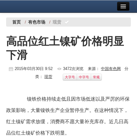
首页
中国有色金属报社主办
广告服务
首页
/
有色市场
/
现货
要闻
高品位红土镍矿价格明显
铜镍铅锌
下滑
铝
稀有稀土
2015年03月30日 9:52
3472次浏览
来源：
中国有色网
分
类：
现货
大字号
中字号
常规
有色市场
科技
镍铁价格持续走低且因市场低迷以及严厉的环保
镁钛
政策影响，大量镍铁生产企业暂停生产。在这种情况下，
地矿 建设
红土镍矿需求放缓，消费商不愿大量补充库存。近几日高
党建工作
品位红土镍矿价格下跌明显。