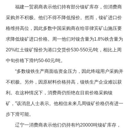
福建一贸易商表示他们持有部分镍矿库存，但消费商
企业文化
采购并不积极。他们不得不降低报价。然而，镍矿进口价
《资源再生》杂志
格维持高位，因此多数中国采购商在给菲律宾矿山施压要
行情报价
求降低镍矿进口价格。周一他们对镍含量为1.8%铁含量为
数字报
20%红土镍矿报价为港口交货价530-550元/吨，相比上周
中旬价格下滑约50-60元/吨。
“多数镍铁生产商面临资金压力，因此终端用户采购并
不积极。另外，因原材料价格持高，镍铁生产企业难以获
利。在这种情况下，消费商仍拒绝在目前价格采购镍
矿，”该消息人士表示。他相信未来几周镍矿价格仍有进一
步下滑可能。
辽宁一消费商表示他们仍持有约20000吨镍矿库存，