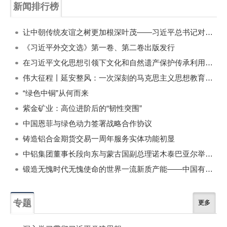
新闻排行榜
一周
每月
让中朝传统友谊之树更加根深叶茂——习近平总书记对朝鲜进行国事访问纪实
《习近平外交文选》第一卷、第二卷出版发行
在习近平文化思想引领下文化和自然遗产保护传承利用工作开创新局面
伟大征程丨延安整风：一次深刻的马克思主义思想教育运动
“绿色中铜”从何而来
紫金矿业：高位进阶后的“韧性突围”
中国恩菲与绿色动力签署战略合作协议
铸造铝合金期货交易一周年服务实体功能初显
中铝集团董事长段向东与蒙古国副总理诺木泰巴亚尔举行会谈
锻造无愧时代无愧使命的世界一流新质产能——中国有色金属工业的战略应对与破局之道（二）
专题
更多