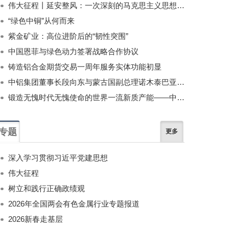
伟大征程丨延安整风：一次深刻的马克思主义思想教育运动
“绿色中铜”从何而来
紫金矿业：高位进阶后的“韧性突围”
中国恩菲与绿色动力签署战略合作协议
铸造铝合金期货交易一周年服务实体功能初显
中铝集团董事长段向东与蒙古国副总理诺木泰巴亚尔举行会谈
锻造无愧时代无愧使命的世界一流新质产能——中国有色金属工业的战略应对与破局之道（二）
专题
更多
深入学习贯彻习近平党建思想
伟大征程
树立和践行正确政绩观
2026年全国两会有色金属行业专题报道
2026新春走基层