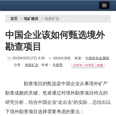
首页
中国有色金属报社主办
广告服务
首页
/
地矿建设
/
地质矿业
要闻
中国企业该如何甄选境外
铜镍铅锌
勘查项目
铝
稀有稀土
2015年03月17日 8:58
6916次浏览
来源：
中国有色金属报
分类：
地质矿业
作者：
牛丽贤
大字号
中字号
常规
有色市场
科技
勘查项目的甄选是中国企业从事境外矿产
镁钛
勘查成败的关键。笔者通过对境外勘查项目特点的
地矿 建设
研究分析，结合中国企业“走出去”的实际，总结出以
下境外勘查项目选择需要考虑的要点：
党建工作