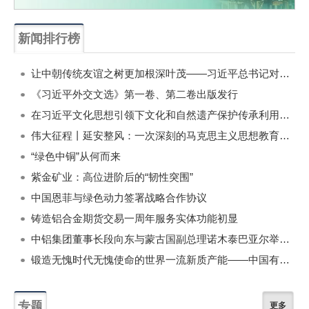
新闻排行榜
一周
每月
让中朝传统友谊之树更加根深叶茂——习近平总书记对朝鲜进行国事访问纪实
《习近平外交文选》第一卷、第二卷出版发行
在习近平文化思想引领下文化和自然遗产保护传承利用工作开创新局面
伟大征程丨延安整风：一次深刻的马克思主义思想教育运动
“绿色中铜”从何而来
紫金矿业：高位进阶后的“韧性突围”
中国恩菲与绿色动力签署战略合作协议
铸造铝合金期货交易一周年服务实体功能初显
中铝集团董事长段向东与蒙古国副总理诺木泰巴亚尔举行会谈
锻造无愧时代无愧使命的世界一流新质产能——中国有色金属工业的战略应对与破局之道（二）
专题
更多