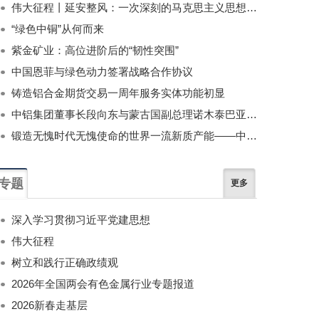
伟大征程丨延安整风：一次深刻的马克思主义思想教育运动
“绿色中铜”从何而来
紫金矿业：高位进阶后的“韧性突围”
中国恩菲与绿色动力签署战略合作协议
铸造铝合金期货交易一周年服务实体功能初显
中铝集团董事长段向东与蒙古国副总理诺木泰巴亚尔举行会谈
锻造无愧时代无愧使命的世界一流新质产能——中国有色金属工业的战略应对与破局之道（二）
专题
更多
深入学习贯彻习近平党建思想
伟大征程
树立和践行正确政绩观
2026年全国两会有色金属行业专题报道
2026新春走基层