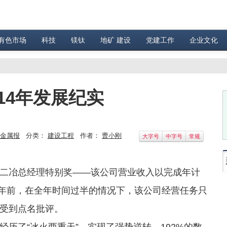
有色市场
科技
镁钛
地矿 建设
党建工作
企业文化
14年发展纪实
金属报
分类：
建设工程
作者：
曹小刚
大字号
中字号
常规
冶总经理特别奖——该公司营业收入以完成年计
仅半年前，在全年时间过半的情况下，该公司经营任务只
上受到点名批评。
了“冰火两重天”，实现了强势逆转。192%的数