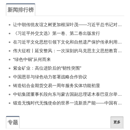
新闻排行榜
一周
每月
让中朝传统友谊之树更加根深叶茂——习近平总书记对朝鲜进行国事访问纪实
《习近平外交文选》第一卷、第二卷出版发行
在习近平文化思想引领下文化和自然遗产保护传承利用工作开创新局面
伟大征程丨延安整风：一次深刻的马克思主义思想教育运动
“绿色中铜”从何而来
紫金矿业：高位进阶后的“韧性突围”
中国恩菲与绿色动力签署战略合作协议
铸造铝合金期货交易一周年服务实体功能初显
中铝集团董事长段向东与蒙古国副总理诺木泰巴亚尔举行会谈
锻造无愧时代无愧使命的世界一流新质产能——中国有色金属工业的战略应对与破局之道（二）
专题
更多