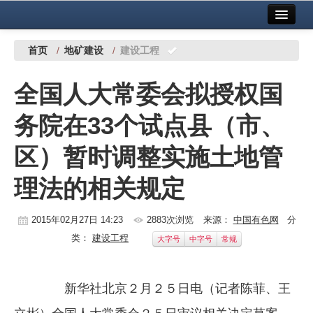
首页
中国有色金属报社主办
广告服务
首页
/
地矿建设
/
建设工程
要闻
全国人大常委会拟授权国
铜镍铅锌
务院在33个试点县（市、
铝
区）暂时调整实施土地管
稀有稀土
理法的相关规定
有色市场
科技
2015年02月27日 14:23
2883次浏览
来源：
中国有色网
分
类：
建设工程
大字号
中字号
常规
镁钛
地矿 建设
新华社北京２月２５日电（记者陈菲、王
党建工作