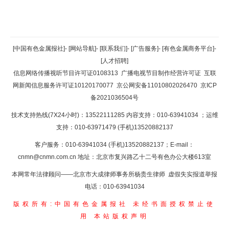
返回顶部
[中国有色金属报社]
-
[网站导航]
-
[联系我们]
-
[广告服务]
-
[有色金属商务平台]
-
[人才招聘]
返回首页
信息网络传播视听节目许可证0108313
广播电视节目制作经营许可证
互联
网新闻信息服务许可证10120170077
京公网安备11010802026470
京ICP
备2021036504号
技术支持热线(7X24小时)：13522111285 内容支持：010-63941034
；运维
支持：010-63971479 (手机)13520882137
客户服务：010-63941034 (手机)13520882137；E-mail：
cnmn@cnmn.com.cn
地址：北京市复兴路乙十二号有色办公大楼613室
本网常年法律顾问——北京市大成律师事务所杨贵生律师 虚假失实报道举报
电话：010-63941034
版权所有:中国有色金属报社
未经书面授权禁止使
用
本站版权声明