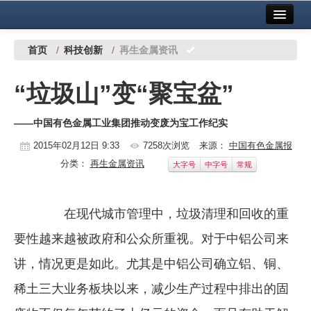
首页
中国有色金属报社主办
广告服务
首页
/
科技创新
/
再生金属资讯
要闻
“垃圾山”变“聚宝盆”
铜镍铅锌
——中国有色金属工业集团推动变废为宝工作纪实
铝
2015年02月12日 9:33
7258次浏览
来源：
中国有色金属报
稀有稀土
分类：
再生金属资讯
大字号
中字号
常规
有色市场
在现代城市管理中，垃圾清理和回收的重
科技
要性越来越被政府和公众所重视。对于中铝公司来
镁钛
讲，情况更是如此。尤其是中铝公司确立铝、铜、
地矿 建设
稀土三大业务板块以来，减少生产过程中排出的固
党建工作