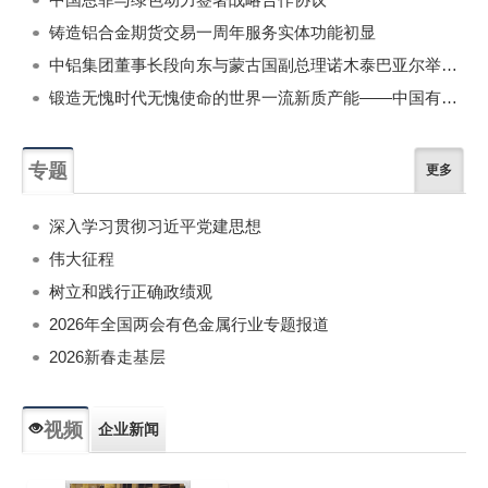
铸造铝合金期货交易一周年服务实体功能初显
中铝集团董事长段向东与蒙古国副总理诺木泰巴亚尔举行会谈
锻造无愧时代无愧使命的世界一流新质产能——中国有色金属工业的战略应对与破局之道（二）
专题
更多
深入学习贯彻习近平党建思想
伟大征程
树立和践行正确政绩观
2026年全国两会有色金属行业专题报道
2026新春走基层
视频
企业新闻
专题新闻
人物专访