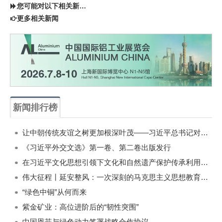
您可能对以下相关新闻同样感兴趣
更多相关新闻
新闻排行榜
一周
每月
让中朝传统友谊之树更加根深叶茂——习近平总书记对朝鲜进行国事访问纪实
《习近平外交文选》第一卷、第二卷出版发行
在习近平文化思想引领下文化和自然遗产保护传承利用工作开创新局面
伟大征程丨延安整风：一次深刻的马克思主义思想教育运动
“绿色中铜”从何而来
紫金矿业：高位进阶后的“韧性突围”
中国恩菲与绿色动力签署战略合作协议