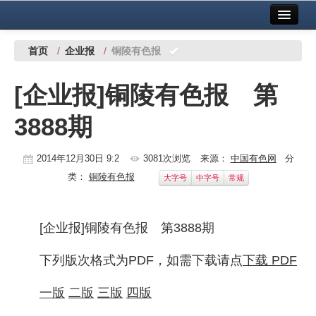
首页
中国有色金属报社主办
广告服务
首页
/
企业报
/
铜陵有色报
要闻
[企业报]铜陵有色报 第
铜镍铅锌
3888期
铝
稀有稀土
2014年12月30日 9:2
3081次浏览
来源：
中国有色网
分
类：
铜陵有色报
大字号
中字号
常规
有色市场
科技
[企业报]铜陵有色报 第3888期
镁钛
下列版次格式为PDF，如需下载请点
下载 PDF
地矿 建设
一版
二版
三版
四版
党建工作