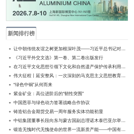
新闻排行榜
一周
每月
让中朝传统友谊之树更加根深叶茂——习近平总书记对朝鲜进行国事访问纪实
《习近平外交文选》第一卷、第二卷出版发行
在习近平文化思想引领下文化和自然遗产保护传承利用工作开创新局面
伟大征程丨延安整风：一次深刻的马克思主义思想教育运动
“绿色中铜”从何而来
紫金矿业：高位进阶后的“韧性突围”
中国恩菲与绿色动力签署战略合作协议
铸造铝合金期货交易一周年服务实体功能初显
中铝集团董事长段向东与蒙古国副总理诺木泰巴亚尔举行会谈
锻造无愧时代无愧使命的世界一流新质产能——中国有色金属工业的战略应对与破局之道（二）