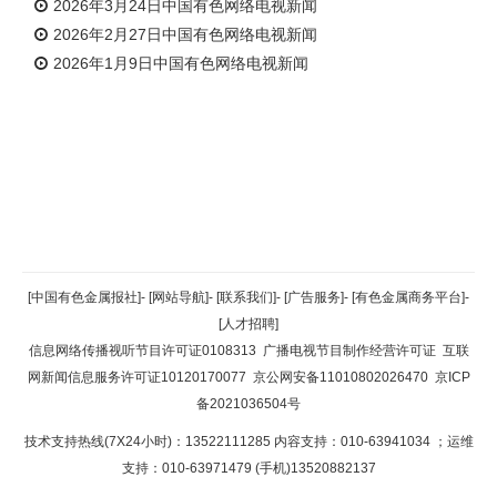
2026年3月24日中国有色网络电视新闻
2026年2月27日中国有色网络电视新闻
2026年1月9日中国有色网络电视新闻
返回顶部
[中国有色金属报社]
-
[网站导航]
-
[联系我们]
-
[广告服务]
-
[有色金属商务平台]
-
[人才招聘]
返回首页
信息网络传播视听节目许可证0108313
广播电视节目制作经营许可证
互联
网新闻信息服务许可证10120170077
京公网安备11010802026470
京ICP
备2021036504号
技术支持热线(7X24小时)：13522111285 内容支持：010-63941034
；运维
支持：010-63971479 (手机)13520882137