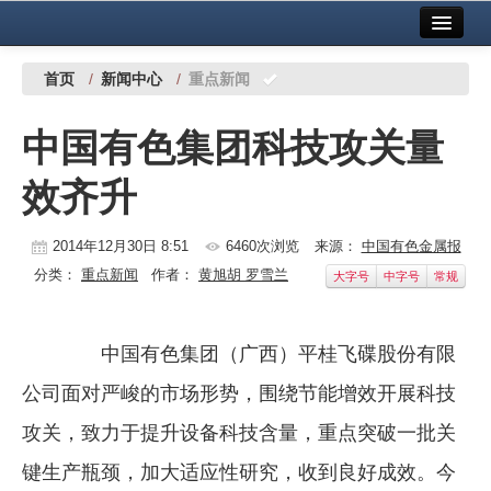
首页
中国有色金属报社主办
广告服务
首页
/
新闻中心
/
重点新闻
要闻
中国有色集团科技攻关量
铜镍铅锌
效齐升
铝
稀有稀土
2014年12月30日 8:51
6460次浏览
来源：
中国有色金属报
分类：
重点新闻
作者：
黄旭胡 罗雪兰
大字号
中字号
常规
有色市场
科技
中国有色集团（广西）平桂飞碟股份有限
镁钛
公司面对严峻的市场形势，围绕节能增效开展科技
地矿 建设
攻关，致力于提升设备科技含量，重点突破一批关
键生产瓶颈，加大适应性研究，收到良好成效。今
党建工作