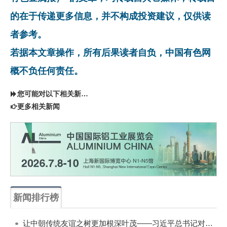
的在于传递更多信息，并不构成投资建议，仅供读
者参考。
若据本文章操作，所有后果读者自负，中国有色网
概不负任何责任。
您可能对以下相关新闻同样感兴趣
更多相关新闻
新闻排行榜
一周
每月
让中朝传统友谊之树更加根深叶茂——习近平总书记对朝鲜进行国事访问纪实