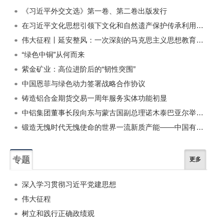
《习近平外交文选》第一卷、第二卷出版发行
在习近平文化思想引领下文化和自然遗产保护传承利用工作开创新局面
伟大征程丨延安整风：一次深刻的马克思主义思想教育运动
“绿色中铜”从何而来
紫金矿业：高位进阶后的“韧性突围”
中国恩菲与绿色动力签署战略合作协议
铸造铝合金期货交易一周年服务实体功能初显
中铝集团董事长段向东与蒙古国副总理诺木泰巴亚尔举行会谈
锻造无愧时代无愧使命的世界一流新质产能——中国有色金属工业的战略应对与破局之道（二）
专题
更多
深入学习贯彻习近平党建思想
伟大征程
树立和践行正确政绩观